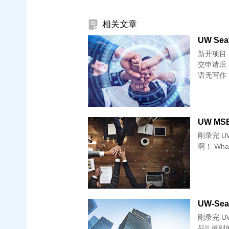
相关文章
UW Seat
新开项目 U
交申请后 
语无写作
UW MSBA
刚录完 UW
啊！ W
UW-Seat
刚录完 UW
品!! 