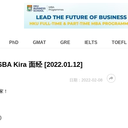
PhD
GMAT
GRE
IELTS
TOEFL
SBA Kira 面经 [2022.01.12]
日期：
2022-02-08
家！
)