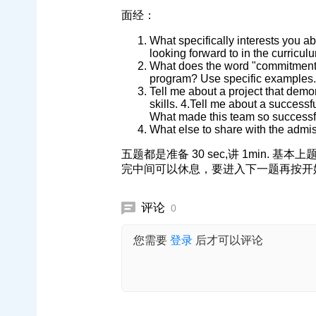
面经：
What specifically interests you 
looking forward to in the curricul
What does the word "commitment"
program? Use specific examples.
Tell me about a project that demo
skills. 4.Tell me about a successf
What made this team so successf
What else to share with the admi
五题都是准备 30 sec,讲 1min. 
完中间可以休息，要进入下一题再按开
评论
0
您需要
登录
后才可以评论