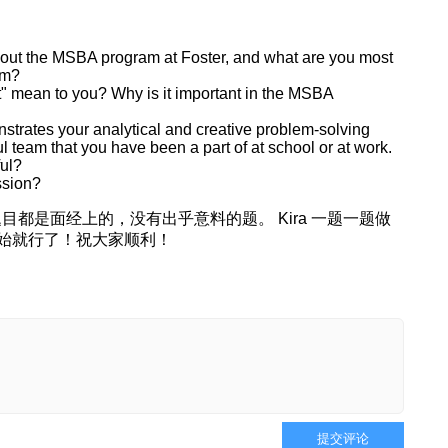
about the MSBA program at Foster, and what are you most
um?
 mean to you? Why is it important in the MSBA
nstrates your analytical and creative problem-solving
ul team that you have been a part of at school or at work.
ul?
ssion?
基本上题目都是面经上的，没有出乎意料的题。 Kira 一题一题做
始就行了！祝大家顺利！
提交评论