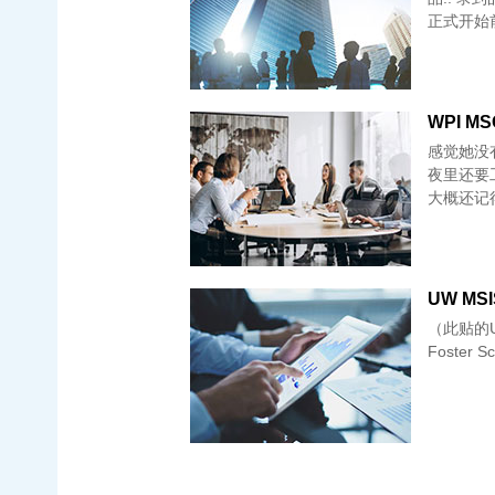
正式开始
WPI MSO
感觉她没
夜里还要
大概还记得
UW MS
（此贴的UW学
Foster