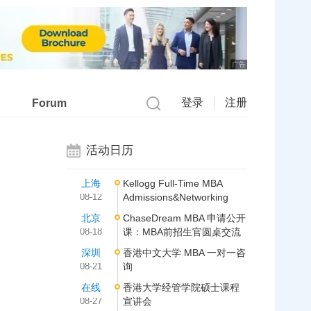
广告
登录
注册
Forum
活动日历
上海
Kellogg Full-Time MBA
08-12
Admissions&Networking
北京
ChaseDream MBA 申请公开
08-18
课：MBA前招生官圆桌交流
深圳
香港中文大学 MBA 一对一咨
08-21
询
在线
香港大学经管学院硕士课程
08-27
宣讲会