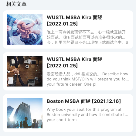
相关文章
WUSTL MSBA Kira 面经
[2022.01.25]
晚上一两点钟发现背不下去，心一狠就直接开
始面试。Kira 面试前面可以有准备很多次的机
会，但里面的题目不会出现在正式面试当中。6
道口语，准备 30s 回答 45s，一道写作
5min，没有准备
WUSTL MSBA Kira 面经
[2022.01.25]
发面经攒人品，ddl 掐点交的。 Describe how
do you think MSF/Olin will prepare you for
your future career. One pl
Boston MSBA 面经 [2021.12.16]
Why book your seat for this program at
Boston university and how it contribute to
your short term