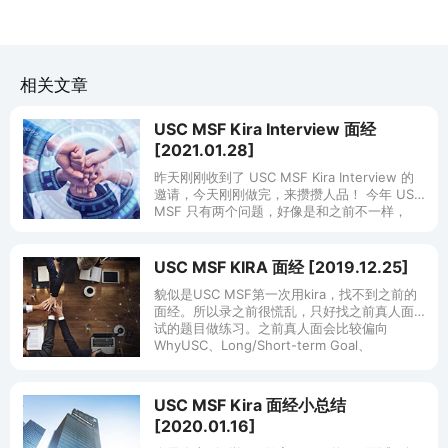
相关文章
USC MSF Kira Interview 面经
[2021.01.28]
昨天刚刚收到了 USC MSF Kira Interview 的
邀请，今天刚刚做完，来攒攒人品！ 今年 USC
MSF 只有两个问题，好像是和之前不一样，
45s 准备，90s 回答，我被问到的题目是：
USC MSF KIRA 面经 [2019.12.25]
貌似是USC MSF第一次用kira，找不到之前的
面经。所以录之前很慌乱，只好找之前真人面
试的题目做练习。之前真人面会比较偏向
WhyUSC、Long/Short-term Goal、
Internshi
USC MSF Kira 面经小总结
[2020.01.16]