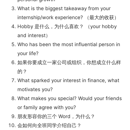
What is the biggest takeaway from your
internship/work experience? （最大的收获）
Hobby 是什么，为什么喜欢？ （your hobby
and interest）
Who has been the most influential person in
your life?
如果你要成立一家公司或组织，你想成立什么样
的？
What sparked your interest in finance, what
motivates you?
What makes you special? Would your friends
or family agree with you?
朋友形容你的三个 Word，为什么？
会如何向全班同学介绍自己？