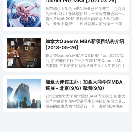
Laurier Pre-MBA [2021.03.26]
从劳瑞尔大学的 MBA 毕业已经半年了，之前因
为学业和找工作比较忙碌，一直没有机会写一
篇文章记录 2018 年到现在的加拿大学习和生
活。最近不是很忙，所以就和大家分享一下我
个人的感受，希望对想要到
加拿大Queen's MBA新项目结构介绍
[2013-05-26]
昨天替Queen'sMBA在QS MBA Tour北京站站
台,才详细的了解了一下在2014年Queen'sMBA
的改制. 主要的变化就是从每年5月入学改为1月
入学. 这个改变是为了添加optional
加拿大使馆主办：加拿大商学院MBA
巡展 - 北京(9/6) 深圳(9/8)
2013加拿大大学商学院MBA申请说明会 加拿大
驻华大使馆和加中贸易理事会将组织多所世界
顶尖的加拿大商学院进行一年一度的MBA招生
和申请说明会。雅思考试作为活动宣传合作伙
伴，诚邀正在考虑出国攻读