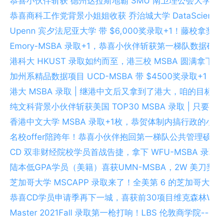
恭喜小伙伴斩获 德州达拉斯地霸 SMU 南卫理公会大学 M
恭喜商科工作党背景小姐姐收获 乔治城大学 DataScience&
Upenn 宾夕法尼亚大学 带 $6,000奖录取+1！藤校拿
Emory-MSBA 录取+1，恭喜小伙伴斩获第一梯队数据
港科大 HKUST 录取如约而至，港三校 MSBA 圆满拿
加州系精品数据项目 UCD-MSBA 带 $4500奖录取
港大 MSBA 录取 | 继港中文后又拿到了港大，咱的目标
纯文科背景小伙伴斩获美国 TOP30 MSBA 录取 | 只
香港中文大学 MSBA 录取+1枚，恭贺体制内搞行政的
名校offer陪跨年！恭喜小伙伴抱回第一梯队公共管理硕士
CD 双非财经院校学员首战告捷，拿下 WFU-MSBA 录取, 
陆本低GPA学员（美籍）喜获UMN-MSBA，2W 美刀
芝加哥大学 MSCAPP 录取来了！全美第 6 的芝加哥大
恭喜CD学员申请季再下一城，喜获前30项目维克森林WFU
Master 2021Fall 录取第一枪打响！LBS 伦敦商学院--