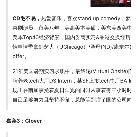
CD
毛不易，
热爱音乐，喜欢stand up comedy，
喜剧演员。留美八年，美高美本美硕，美东美西美中生活体验用户
美本Top40经济背景，国内券商实习&香港交换经历，
情申请季拿到芝大（UChicago）/圣母(ND)/康奈尔(Co
offer。
21年美国暑期实习求职中，最终轮(Virtual Onsit
牌养老tech大厂DS Intern，某SF上市tech中厂BA Int
现正在南加享受着夏日阳光的同时从事着有三小时时差
自己足够努力且坚持不懈，总能等到瞎了眼的公司向你
嘉宾3：Clover