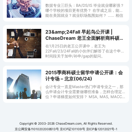
数据专业三巨头：BA/DS/IS 毕业就业哪家强？
哪个学校的项目更有优势？ 在学成之后，能不
能在美国就业？就业职场氛围如何？ …… 相信
很多准备申请数据三巨头的
23&amp;24Fall 早起鸟公开课 |
ChaseDream 老王全面解析商科硕士
留学热门目的地 (美英港新) - 在线
在1月25日的老王公开课中，老王为
(1/28)
22Fall/23/24Fall的小伙伴们解答了在这个申请
时间段关于加申/补申/gap的疑问。
23Fall/24Fall的早鸟们，你们的申请季即将到
来。
2015季商科硕士留学申请公开课：会
计专场 – 北京(06/24)
会计专业一直是Master热门申请专业之一，那
么申请会计专业需要做哪些准备，怎样合理定
位？申请梯度如何安排？ MSA, MAS, MACC…
有什么区别，会计专业在美国的就业情况怎
样？ …… 如果
Copyright © 2003-2026 ChaseDream.com, All Rights Reserved.
京公网安备11010202008513号
京ICP证101109号
京ICP备12012021号-1