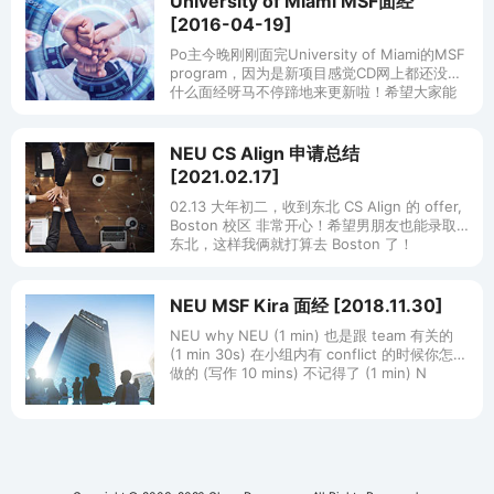
University of Miami MSF面经
[2016-04-19]
Po主今晚刚刚面完University of Miami的MSF
program，因为是新项目感觉CD网上都还没有
什么面经呀马不停蹄地来更新啦！希望大家能
有所收获！ 楼主申请拖得比较晚，面试来的也
比较
NEU CS Align 申请总结
[2021.02.17]
02.13 大年初二，收到东北 CS Align 的 offer,
Boston 校区 非常开心！希望男朋友也能录取
东北，这样我俩就打算去 Boston 了！
Timeline: 02.01 提
NEU MSF Kira 面经 [2018.11.30]
NEU why NEU (1 min) 也是跟 team 有关的
(1 min 30s) 在小组内有 conflict 的时候你怎么
做的 (写作 10 mins) 不记得了 (1 min) N