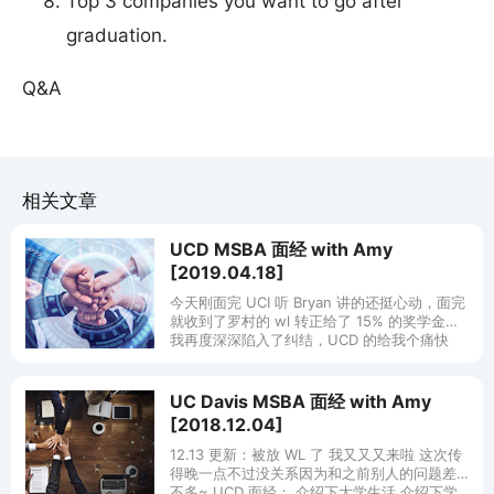
Top 3 companies you want to go after
graduation.
Q&A
相关文章
UCD MSBA 面经 with Amy
[2019.04.18]
今天刚面完 UCI 听 Bryan 讲的还挺心动，面完
就收到了罗村的 wl 转正给了 15% 的奖学金。
我再度深深陷入了纠结，UCD 的给我个痛快
吧。 可能是最后一波 UCD 的面经了吧，攒个
RP
UC Davis MSBA 面经 with Amy
[2018.12.04]
12.13 更新：被放 WL 了 我又又又来啦 这次传
得晚一点不过没关系因为和之前别人的问题差
不多~ UCD 面经： 介绍下大学生活 介绍下学