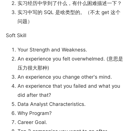
实习经历中学到了什么，有什么困难描述一下？
实习中写的 SQL 是啥类型的。（不太 get 这个
问题）
Soft Skill
Your Strength and Weakness.
An experience you felt overwhelmed. (意思是
压力很大那种)
An experience you change other's mind.
An experience that you failed and what you
did after that?
Data Analyst Characteristics.
Why Program?
Career Goal.