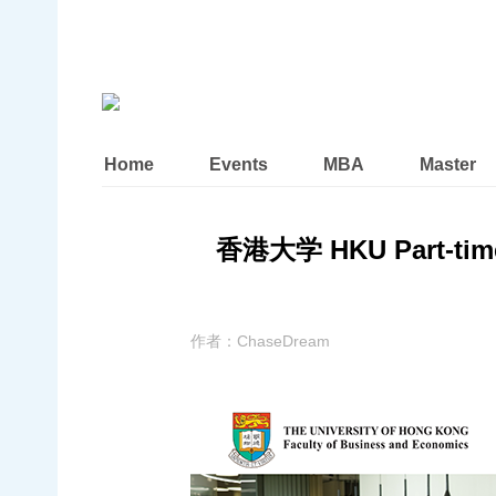
Home
Events
MBA
Master
香港大学 HKU Part-t
作者：
ChaseDream