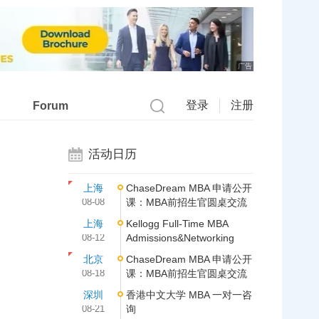
广告
登录
注册
Forum
活动日历
上海
ChaseDream MBA 申请公开
08-08
课：MBA前招生官圆桌交流
上海
Kellogg Full-Time MBA
08-12
Admissions&Networking
北京
ChaseDream MBA 申请公开
08-18
课：MBA前招生官圆桌交流
深圳
香港中文大学 MBA 一对一咨
08-21
询