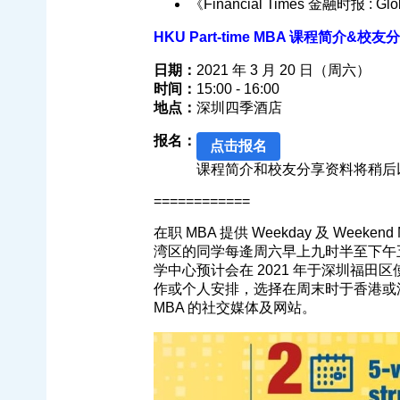
《Financial Times 金融时报 :
HKU Part-time MBA 课程简介&校友分享
日期：
2021 年 3 月 20 日（周六）
时间：
15:00 - 16:00
地点：
深圳四季酒店
报名：
点击报名
课程简介和校友分享资料将稍后以
============
在职 MBA 提供 Weekday 及 Weeke
湾区的同学每逄周六早上九时半至下午
学中心预计会在 2021 年于深圳福田
作或个人安排，选择在周末时于香港或
MBA 的社交媒体及网站。