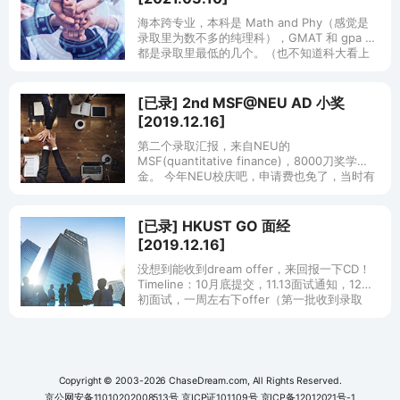
海本跨专业，本科是 Math and Phy（感觉是
录取里为数不多的纯理科），GMAT 和 gpa 也
都是录取里最低的几个。（也不知道科大看上
我啥了） 可能因为是 Round3 + 海本被直接跳
到了
[已录] 2nd MSF@NEU AD 小奖
[2019.12.16]
第二个录取汇报，来自NEU的
MSF(quantitative finance)，8000刀奖学
金。 今年NEU校庆吧，申请费也免了，当时有
open house活动，承诺11.6前提交的申请者能
在11.
[已录] HKUST GO 面经
[2019.12.16]
没想到能收到dream offer，来回报一下CD！
Timeline：10月底提交，11.13面试通知，12月
初面试，一周左右下offer（第一批收到录取
的）。 面试官一男一女，总共聊了半小时。面
经
Copyright © 2003-2026 ChaseDream.com, All Rights Reserved.
京公网安备11010202008513号
京ICP证101109号
京ICP备12012021号-1