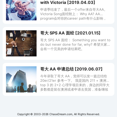
with Victoria [2019.04.03]
申请季结束了，最后一个offer来自哥大AA。
Victoria Song面经附上： Why AA? AA
program会对你的career path有什么影响，
Dream job? Wh
哥大 SPS AA 面经 [2021.01.15]
哥大 SPS AA 面经： Something you want to
do but never done for far, why? 希望大家都
会有一个完美的申请结果吧。
哥大 AA 申请总结 [2019.06.07]
今年录取了哥大 AA，觉得可以发一篇总结给
20er/21er 参考一下。 我是国内 211 + 澳洲
top 3 的 2+2 心理学项目来的，身边的同学大
多数都是留在澳洲或者申请去英国，准备继续
读
Copyright © 2003-2026 ChaseDream.com, All Rights Reserved.