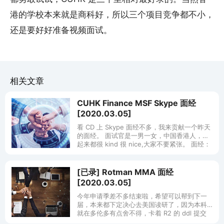
港的学校本来就是商科好，所以三个项目竞争都不小，
还是要好好准备视频面试。
相关文章
CUHK Finance MSF Skype 面经
[2020.03.05]
看 CD 上 Skype 面经不多，我来贡献一个昨天
的面经。 面试官是一男一女，中国香港人，看
起来都很 kind 很 nice,大家不要紧张。 面经：
一分钟自我介绍。（在我介绍前他先自己介绍
了一
[已录] Rotman MMA 面经
[2020.03.05]
今年申请季差不多结束啦，希望可以帮到下一
届，本来都下定决心去美国读研了，因为本科
就在多伦多有点舍不得，卡着 R2 的 ddl 提交
了 MMA 申请。多大的 MMA 是我申请的学校