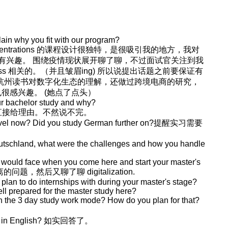
lain why you fit with our program?
ntrations 的课程设计很独特，是很吸引我的地方，我对
个细分方向很有兴趣。 围绕疫情现状展开聊了聊，不过面试官关注到我
siness 相关的。（并且皱眉ing) 所以说提出话题之前要保证有
杭州读书对数字化生态的理解，还做过跨境电商的研究，
 也很感兴趣。 (她点了点头）
our bachelor study and why?
直接给理由。不然说不完。
level now? Did you study German further on?提醒实习需要
utschland, what were the challenges and how you handle
 would face when you come here and start your master's
题，然后又聊了聊 digitalization.
plan to do internships with during your master's stage?
ll prepared for the master study here?
th the 3 day study work mode? How do you plan for that?
ught in English? 如实回答了。