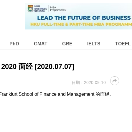
PhD
GMAT
GRE
IELTS
TOEFL
2020 面经 [2020.07.07]
日期：
2020-09-10
urt School of Finance and Management 的面经。