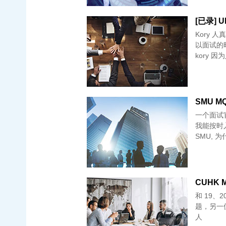
[已录] U
Kory 
以面试的
kory 
SMU MQ
一个面试官，年轻
我能按时入
SMU, 
CUHK M
和 19、
题，另一位教授
人