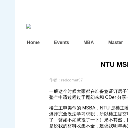
Home
Events
MBA
Master
NTU MSB
作者：
redcomet97
一般这个时候大家都在准备签证订房子了
整个申请过程过于魔幻来和 CDer 分
楼主主申美帝的 MSBA，NTU 是
爆炸完全没法学习求职，所以楼主提交申请
了，譬如不如就投了一下）果不其然，
是说我的材料收集不全，建议我明年再来。