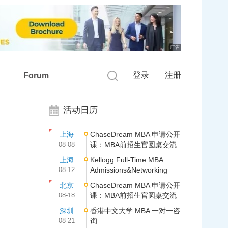
广告
登录
注册
Forum
活动日历
上海
ChaseDream MBA 申请公开
08-08
课：MBA前招生官圆桌交流
上海
Kellogg Full-Time MBA
08-12
Admissions&Networking
北京
ChaseDream MBA 申请公开
08-18
课：MBA前招生官圆桌交流
深圳
香港中文大学 MBA 一对一咨
08-21
询