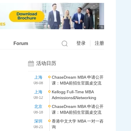
广告
登录
注册
Forum
活动日历
上海
ChaseDream MBA 申请公开
08-08
课：MBA前招生官圆桌交流
上海
Kellogg Full-Time MBA
08-12
Admissions&Networking
北京
ChaseDream MBA 申请公开
08-18
课：MBA前招生官圆桌交流
深圳
香港中文大学 MBA 一对一咨
08-21
询