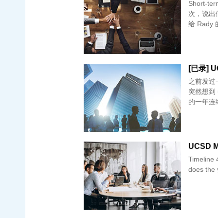
Short
次，说出
给 Rady 的
[已录] UC
之前发过一
突然想到 ucsd,忘记发
的一年连
UCSD MS
Timeline 4.01 提交 5.10 收到面试通知 5.15 面试 我遇到的题目： What
does the 