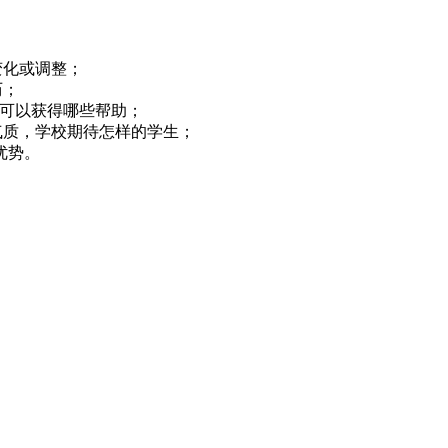
）
变化或调整；
历；
上可以获得哪些帮助；
的气质，学校期待怎样的学生；
优势。