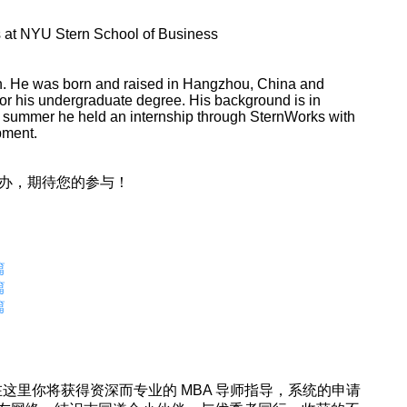
 at NYU Stern School of Business
n. He was born and raised in Hangzhou, China and
for his undergraduate degree. His background is in
t summer he held an internship through SternWorks with
pment.
共同举办，期待您的参与！
篇
篇
篇
5 年，在这里你将获得资深而专业的 MBA 导师指导，系统的申请