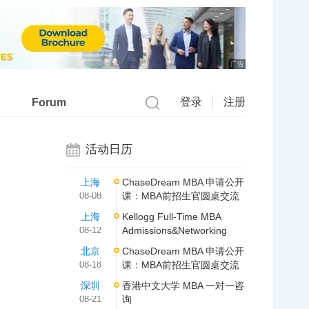
广告
登录
注册
Forum
活动日历
上海
ChaseDream MBA 申请公开
08-08
课：MBA前招生官圆桌交流
上海
Kellogg Full-Time MBA
08-12
Admissions&Networking
北京
ChaseDream MBA 申请公开
08-18
课：MBA前招生官圆桌交流
深圳
香港中文大学 MBA 一对一咨
08-21
询