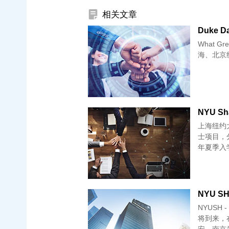
相关文章
Duke D
What Grea
上海纽约
士项目，
年夏季入学
NYU S
NYUSH 
将到来，
安、南京