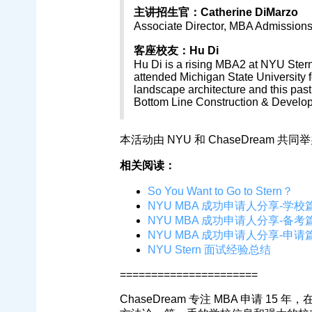
主讲招生官：Catherine DiMarzo
Associate Director, MBA Admissions
客座校友：Hu Di
Hu Di is a rising MBA2 at NYU Ster
attended Michigan State University 
landscape architecture and this pas
Bottom Line Construction & Develo
本活动由 NYU 和 ChaseDream 
相关阅读：
So You Want to Go to Stern？
NYU MBA 成功申请人分享-学校
NYU MBA 成功申请人分享-备考
NYU MBA 成功申请人分享-申请
NYU Stern 面试经验总结
======================
ChaseDream 专注 MBA 申请 1