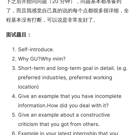
下之后开始问问题（20 分钟），问题基本都准备到
了，而且我感觉自己真的说的每个点都很多很详细，全
程基本没有打断，可以说是非常友好了。
面试题目：
Self-introduce.
Why GU?Why mim?
Short-term and long-term goal in detail. (e.g.
preferred industries, preferred working
location)
Give an example that you have incomplete
information.How did you deal with it?
Give an example about a constructive
criticism that you got from others.
Example in your latest internship that you