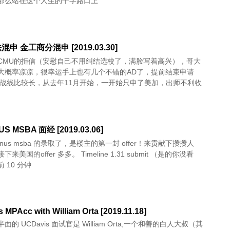
那么站在这个人生的十字路口上
申 金工商分混申 [2019.03.30]
CMU的拒信（安慰自己不用纠结选校了，满脸写着高兴），哥大
大概率凉凉，很幸运手上也有几个不错的AD了，提前结束申请
请战线比较长，从去年11月开始，一开始只申了美加，出师不利收
US MSBA 面经 [2019.03.06]
nus msba 的录取了，是楼主的第一封 offer！来贡献下攒攒人
offer 多多。 Timeline 1.31 submit （是的你没看
 10 分钟
 MPAcc with William Orta [2019.11.18]
的 UCDavis 面试官是 William Orta,一个和善的白人大叔（其