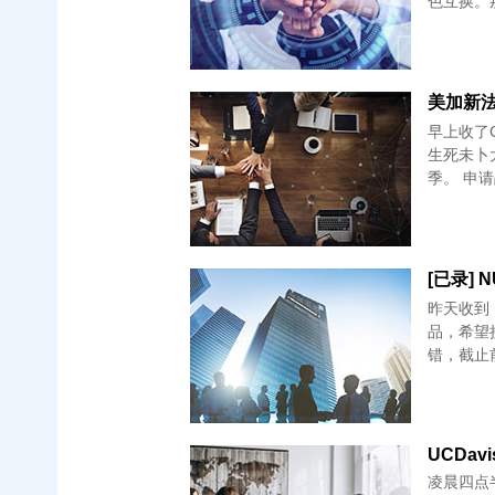
色互换。
美加新法混
早上收了
生死未卜
季。 申
[已录] N
昨天收到 
品，希望接下来美国的
错，截止前
UCDavis
凌晨四点半面