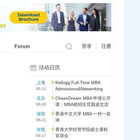
广告
登录
注册
Forum
活动日历
上海
Kellogg Full-Time MBA
08-12
Admissions&Networking
北京
ChaseDream MBA 申请公开
08-18
课：MBA前招生官圆桌交流
深圳
香港中文大学 MBA 一对一咨
08-21
询
在线
香港大学经管学院硕士课程
08-27
宣讲会