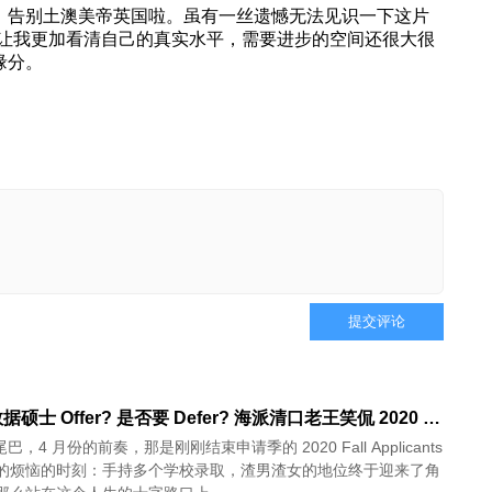
了，告别土澳美帝英国啦。虽有一丝遗憾无法见识一下这片
让我更加看清自己的真实水平，需要进步的空间还很大很
缘分。
提交评论
如何选数据硕士 Offer? 是否要 Defer? 海派清口老王笑侃 2020 Fall 你最关心的两个问题 - 在线(4/16)
巴，4 月份的前奏，那是刚刚结束申请季的 2020 Fall Applicants
的烦恼的时刻：手持多个学校录取，渣男渣女的地位终于迎来了角