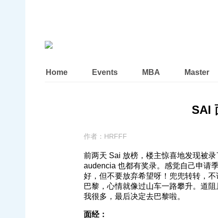
Home
Events
MBA
Master
SAI 
作者：
HRFFF
前两天 Sai 放榜，楼主惊喜地发现被录了 es
audencia 也都有奖录。感觉自己
好，但不要放弃希望呀！兜兜转转，不
巴黎，心情就像过山车一路攀升。道阻且
我很多，最后决定去巴黎啦。
面经：