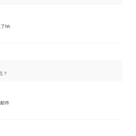
了hh
点？
发邮件