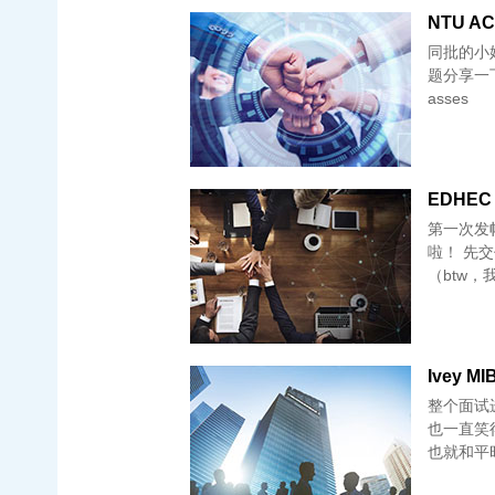
NTU AC
同批的小姐
题分享一下吧。 Timeline: 0
asses
EDHEC 
第一次发
啦！ 先交
（btw，我
Ivey MI
整个面试
也一直笑
也就和平