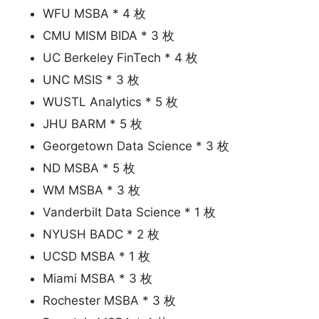
WFU MSBA * 4 枚
CMU MISM BIDA * 3 枚
UC Berkeley FinTech * 4 枚
UNC MSIS * 3 枚
WUSTL Analytics * 5 枚
JHU BARM * 5 枚
Georgetown Data Science * 3 枚
ND MSBA * 5 枚
WM MSBA * 3 枚
Vanderbilt Data Science * 1 枚
NYUSH BADC * 2 枚
UCSD MSBA * 1 枚
Miami MSBA * 3 枚
Rochester MSBA * 3 枚