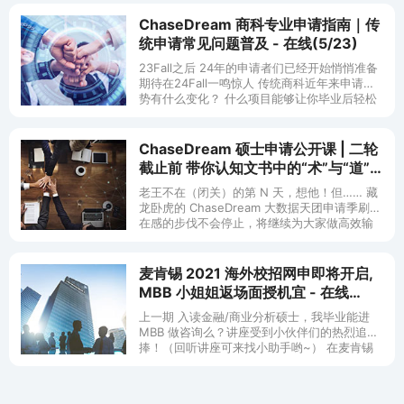
ChaseDream 商科专业申请指南｜传
统申请常见问题普及 - 在线(5/23)
23Fall之后 24年的申请者们已经开始悄悄准备
期待在24Fall一鸣惊人 传统商科近年来申请趋
势有什么变化？ 什么项目能够让你毕业后轻松
进入金融圈 让你实现&ldquo;华尔街之
ChaseDream 硕士申请公开课 | 二轮
截止前 带你认知文书中的“术”与“道” -
在线(12/12 13 19)
老王不在（闭关）的第 N 天，想他！但…… 藏
龙卧虎的 ChaseDream 大数据天团申请季刷存
在感的步伐不会停止，将继续为大家做高效输
出。在 2020 年二轮申请高峰到来之前，正在
文书写作中上下
麦肯锡 2021 海外校招网申即将开启,
MBB 小姐姐返场面授机宜 - 在线
(7/27)
上一期 入读金融/商业分析硕士，我毕业能进
MBB 做咨询么？讲座受到小伙伴们的热烈追
捧！（回听讲座可来找小助手哟~） 在麦肯锡
2021 海外校招网申即将开启的重要节点，
Alina 小姐姐再次返场