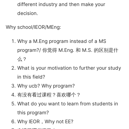
different industry and then make your
decision.
Why school/IEOR/MEng:
Why a M.Eng program instead of a MS
program?/ 你觉得 M.Eng. 和 M.S. 的区别是什
么？
What is your motivation to further your study
in this field?
Why ucb? Why program?
有没有看过课程？喜欢哪个？
What do you want to learn from students in
this program?
Why IEOR，Why not EE?