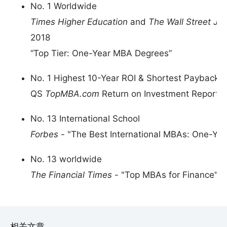
No. 1 Worldwide
Times Higher Education
and
The Wall Street Jou
2018
“Top Tier: One-Year MBA Degrees”
No. 1 Highest 10-Year ROI & Shortest Payback P
QS
TopMBA.com
Return on Investment Report 
No. 13 International School
Forbes
- "The Best International MBAs: One-Ye
No. 13 worldwide
The Financial Times
- "Top MBAs for Finance" 2
相关文章