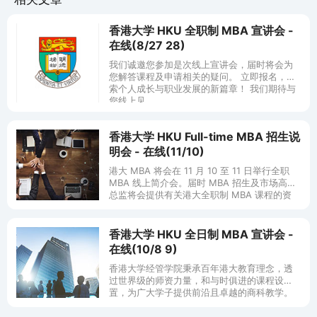
香港大学 HKU 全职制 MBA 宣讲会 -
在线(8/27 28)
我们诚邀您参加是次线上宣讲会，届时将会为
您解答课程及申请相关的疑问。 立即报名，探
索个人成长与职业发展的新篇章！ 我们期待与
您线上见。
香港大学 HKU Full-time MBA 招生说
明会 - 在线(11/10)
港大 MBA 将会在 11 月 10 至 11 日举行全职
MBA 线上简介会。届时 MBA 招生及市场高级
总监将会提供有关港大全职制 MBA 课程的资
讯，例如课程结构、择优奖学金、职业导览和
服务
香港大学 HKU 全日制 MBA 宣讲会 -
在线(10/8 9)
香港大学经管学院秉承百年港大教育理念，透
过世界级的师资力量，和与时俱进的课程设
置，为广大学子提供前沿且卓越的商科教学。
港大全日制MBA项目是香港排名第一的MBA项
目，旨在助力您在快速变化的商业环境