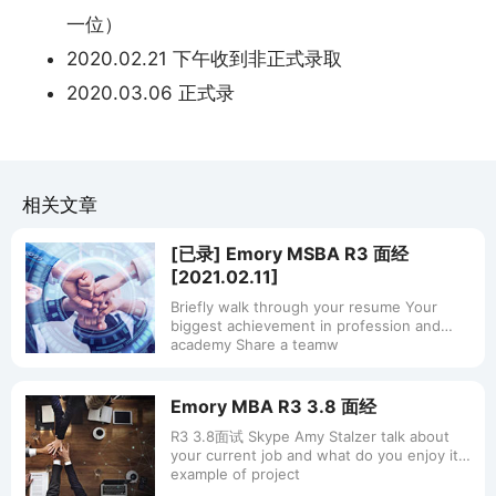
一位）
2020.02.21 下午收到非正式录取
2020.03.06 正式录
相关文章
[已录] Emory MSBA R3 面经
[2021.02.11]
Briefly walk through your resume Your
biggest achievement in profession and
academy Share a teamw
Emory MBA R3 3.8 面经
R3 3.8面试 Skype Amy Stalzer talk about
your current job and what do you enjoy it
example of project