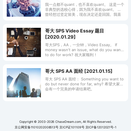
+8000字详细介绍+在读反馈+答疑
我一点都不quant，也不喜欢quant。 这是一个
非典型的选校心得，因为我不喜欢quant。 我
曾经想过坚定留美，现在决定还是回国。我喜
欢ERM，就是因为它不quant。 诚然，在论坛
上看到很多对于
哥大 SPS Video Essay 题目
[2020.01.29]
哥大SPS，AA，一分钟，Video Essay。 If
money wasn't an issue, what do you want
to do for work? 祝大家顺利！
哥大 SPS AA 面经 [2021.01.15]
哥大 SPS AA 面经： Something you want to
do but never done for far, why? 希望大家都
会有一个完美的申请结果吧。
Copyright © 2003-2026 ChaseDream.com, All Rights Reserved.
京公网安备11010202008513号
京ICP证101109号
京ICP备12012021号-1