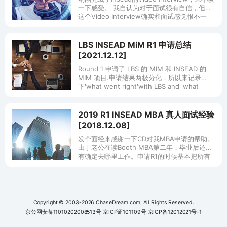
一下感受。 我自认为对于面试很有自信，但是
这个Video Interview确实和面试感觉很不一
样。这一点可能也是因人而异。但是我的建议
是
LBS INSEAD MiM R1 申请总结
[2021.12.12]
Round 1 申请了 LBS 的 MIM 和 INSEAD 的
MIM 项目.申请结果两极分化，所以来记录
下'what went right'with LBS and 'what
went w
2019 R1 INSEAD MBA 真人面试经验
[2018.12.08]
发个面经来感谢一下CD对我MBA申请的帮助。
由于老公在读Booth MBA第二年，毕业后还没
有确定去哪里工作。申请R1的时候基本把所有
的MBA都申请了（强烈建议不要这么做。。。
实在是累）。因为申请过程
Copyright © 2003-2026 ChaseDream.com, All Rights Reserved.
京公网安备11010202008513号
京ICP证101109号
京ICP备12012021号-1