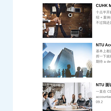
CUHK M
十点半开
绍 + 案例分析 自我介绍一分钟，这次没有特别强调
不过我还
NTU Acc
基本上都
挥一下就行。我遇到的问题： 跳
期待 a deg
NTU 面试
一直在 C
accountan
09.2