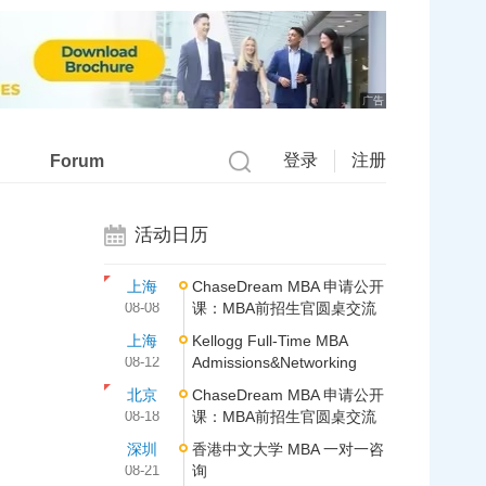
广告
登录
注册
Forum
活动日历
上海
ChaseDream MBA 申请公开
08-08
课：MBA前招生官圆桌交流
上海
Kellogg Full-Time MBA
08-12
Admissions&Networking
北京
ChaseDream MBA 申请公开
08-18
课：MBA前招生官圆桌交流
深圳
香港中文大学 MBA 一对一咨
08-21
询