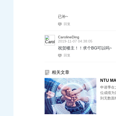
已补~
回复
CarolineDing
2019-11-07 04:38:05
祝贺楼主！！求个BG可以吗~
回复
相关文章
NTU MA
申请季在
位成绩为
到无数面