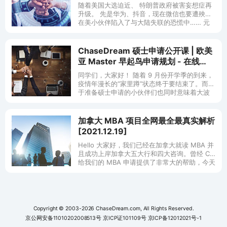
(8/14 16 22 23)
随着美国大选迫近、 特朗普政府被害妄想症再
升级。 先是华为、抖音，现在微信也要遭殃？
在美小伙伴陷入了与大陆失联的恐慌中…… 元
芳，你怎么看？ 元芳：等大选川普下线。
ChaseDream 硕士申请公开课 | 欧美
亚 Master 早起鸟申请规划 - 在线
(9/2)
同学们，大家好！ 随着 9 月份开学季的到来，
疫情年漫长的“家里蹲”状态终于要结束了。而对
于准备硕士申请的小伙伴们也同时意味着大波
网申的开放，我们要正式进入申请季啦！ 疫情
年，你做好“抄底”的准备了嘛
加拿大 MBA 项目全网最全最真实解析
[2021.12.19]
Hello 大家好，我们已经在加拿大就读 MBA 并
且成功上岸加拿大五大行和四大咨询。曾经 CD
给我们的 MBA 申请提供了非常大的帮助，今天
给大家分享一些加拿大 MBA 申请的有用信息，
回馈 C
Copyright © 2003-2026 ChaseDream.com, All Rights Reserved.
京公网安备11010202008513号
京ICP证101109号
京ICP备12012021号-1