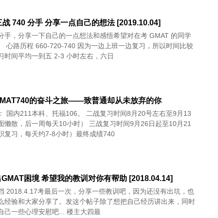
三战 740 分手 分享一点自己的想法 [2019.10.04]
分手，分享一下自己的一点想法和感悟希望对在考 GMAT 的同学
 心路历程 660-720-740 因为一边上班一边复习，所以时间比较
习时间平均一到五 2-3 小时左右，六日
MAT740的奋斗之旅——致普通却从未放弃的你
 国内211本科、托福106。 二战复习时间8月20号左右至9月13
面懒散，后一周每天10小时） 三战复习时间9月26日起至10月21
职复习，每天约7-8小时）最终成绩740
MAT困境 希望我的教训对你有帮助 [2018.04.14]
还没有出坑，也
么经验和大家分享了。发这个帖子除了想把自己经历讲出来，同时
也是想给自己一些心理安慰吧... 楼主大四最