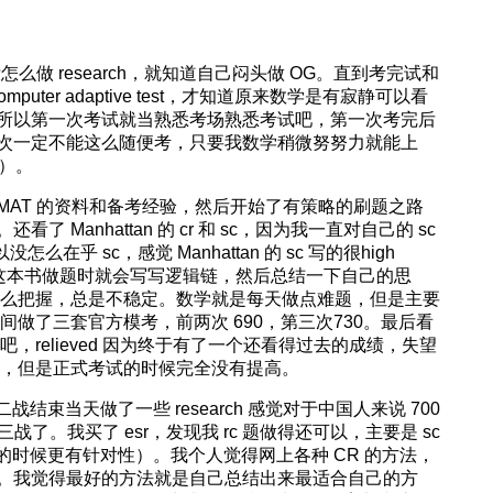
怎么做 research，就知道自己闷头做 OG。直到考完试和
puter adaptive test，才知道原来数学是有寂静可以看
所以第一次考试就当熟悉考场熟悉考试吧，第一次考完后
次一定不能这么随便考，只要我数学稍微努努力就能上
了）。
MAT 的资料和备考经验，然后开始了有策略的刷题之路
Manhattan 的 cr 和 sc，因为我一直对自己的 sc
么在乎 sc，感觉 Manhattan 的 sc 写的很high
是不错，看完这本书做题时就会写写逻辑链，然后总结一下自己的思
是没什么把握，总是不稳定。数学就是每天做点难题，但是主要
段时间做了三套官方模考，前两次 690，第三次730。最后看
 又失望吧，relieved 因为终于有了一个还看得过去的成绩，失望
还不错，但是正式考试的时候完全没有提高。
结束当天做了一些 research 感觉对于中国人来说 700
三战了。我买了 esr，发现我 rc 题做得还可以，主要是 sc
复习的时候更有针对性）。我个人觉得网上各种 CR 的方法，
。我觉得最好的方法就是自己总结出来最适合自己的方