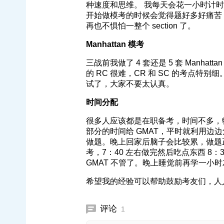
种速度和思维。 我每天会花一小时计时做一整
开始做模考的时候会觉得题好多好痛苦，后
再也不惧怕一整个 section 了。
Manhattan 模考
三战前我做了 4 套还是 5 套 Manhat
的 RC 很难，CR 和 SC 的考点特别细。最
试了，大家不要太认真。
时间分配
很多人应该都是在职备考，时间不多，
部分的时间给 GMAT，平时就利用边
做题。晚上回家后脑子会比较累，做题正确率
考，7：40 左右做完然后吃点东西 8
GMAT 不管了。晚上睡觉前再学一小
希望我的经验可以帮助鼓励考友们，人人都
评论
1