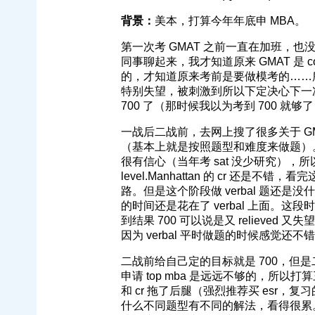
背景：
美本，打算今年年底申 MBA。
第一次考 GMAT 之前一直在加班，也没
同事聊起来，我才知道原来 GMAT 是 com
的，才知道原来考前是要做模考的……
特别失望，被刺激到所以下定决心下一
700 了（那时候我以为考到 700 就够
一战后二战前，去网上搜了很多关于 G
（基本上就是按照题型和难度来做题）。还看了 
很有信心（当年考 sat 没少研究），所以没怎
level.Manhattan 的 cr 还
路。但是这个阶段做 verbal 题还
的时间还是花在了 verbal 上面。这
到结果 700 可以说是又 relieved
因为 verbal 平时做题的时候感觉
二战前给自己定的目标就是 700，但是二战
申请 top mba 是远远不够的，所以打算
和 cr 拖了后腿（强烈推荐买 esr，
什么不同题型有不同的解法，看得很累