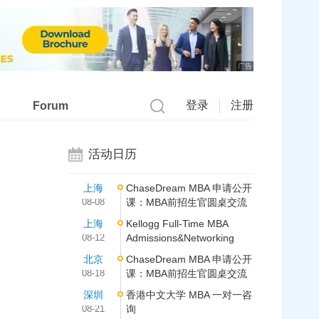
广告
登录
注册
Forum
活动日历
上海
ChaseDream MBA 申请公开
08-08
课：MBA前招生官圆桌交流
上海
Kellogg Full-Time MBA
08-12
Admissions&Networking
北京
ChaseDream MBA 申请公开
08-18
课：MBA前招生官圆桌交流
深圳
香港中文大学 MBA 一对一咨
08-21
询