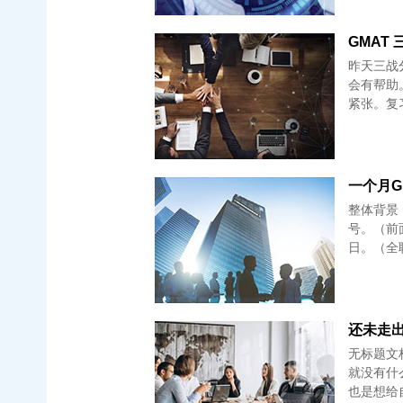
GMAT 
昨天三战
会有帮助。
紧张。复
一个月G
整体背景：
号。（前
日。（全
还未走出G
无标题文档 2018.4.17考最后一次，分享一些教训吧，因为
就没有什