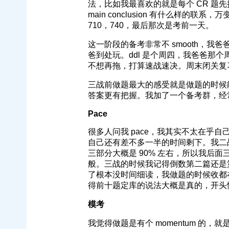
法，比如我最喜欢的就是每个 CR 题先把 
main conclusion 有什么样的联系，万
710，740，最后那次是考前一天。
这一阶段的备考非常不 smooth，我爸
爸到处玩。ddl 是个周四，我爸爸那
不想再拖，打算速战速决。周末闭关复习
三战前做题最大的感受就是做题的时候
答案更有把握。我加了一个备考群，经
Pace
很多人问我 pace，我其实不太在乎自
自己还有差不多一半的时间剩下。我二战的 
三部分大概是 90% 左右，所以我后面三
般。三战的时候我记得倒数第二篇还是
了根本没时间细读，我做题的时候收都在发
得前十题定库的说法大概是真的，开头慢
模考
我觉得做题是有个 momentum 的