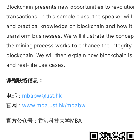
Blockchain presents new opportunities to revolutioni
transactions. In this sample class, the speaker will 
and practical knowledge on blockchain and how it ca
transform businesses. We will illustrate the concepts
the mining process works to enhance the integrity, ro
blockchain. We will then explain how blockchain is u
and real-life use cases.
课程联络信息：
电邮：
mbabw@ust.hk
官网：
www.mba.ust.hk/mbabw
官方公众号：香港科技大学MBA