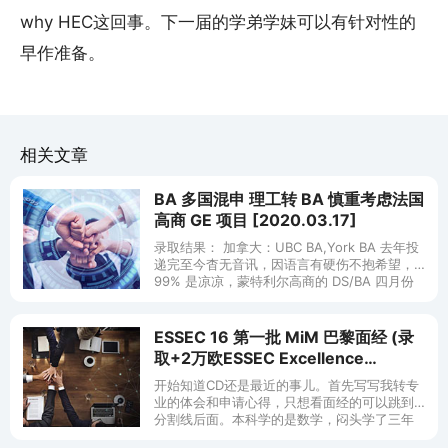
why HEC这回事。下一届的学弟学妹可以有针对性的
早作准备。
相关文章
BA 多国混申 理工转 BA 慎重考虑法国
高商 GE 项目 [2020.03.17]
录取结果： 加拿大：UBC BA,York BA 去年投
递完至今杳无音讯，因语言有硬伤不抱希望，
99% 是凉凉，蒙特利尔高商的 DS/BA 四月份
出结果因在加拿大法语区语言要求稍低，希望
较大。
ESSEC 16 第一批 MiM 巴黎面经 (录
取+2万欧ESSEC Excellence
Scholarship)+转专业体会
开始知道CD还是最近的事儿。首先写写我转专
业的体会和申请心得，只想看面经的可以跳到
分割线后面。本科学的是数学，闷头学了三年
多数学，之前从没想过会转商科。开始学法语