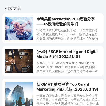
相关文章
申请美国Marketing PHD经验分享
——to没有经验的同学们
写给申请前没有经验的同学们： 1.如何选择学
校（其实应该说department） 应该选择在你
相关领域的优秀程度，而不是单纯一个学校的
名声要看那里faculty的研究领域，看看与自己
想研究的有没有
[已录] ESCP Marketing and Digital
Media 面经 [2022.11.18]
前几天 ESCP MSc Marketing and Digital
Media 刚发 Offer！因追梦网同学们先前面试
的文章让我受益良多，想在这边分享今年申请
过程与面试状况，希望能回馈给今年或未
低 GMAT 成功申请 Top Quant
Marketing PhD 总结 [2023.03.19]
一直在论坛潜水，没有给大家贡献过什么有意
义的信息。在申请完后，终于有机会通过这次
亲身实验，来给大家增长点信心了。 背景：非