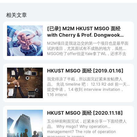
相关文章
[已录] M2M HKUST MSGO 面经
with Cherry & Prof. Dongwook
[2019.01.16]
M2M项目是我这边交的第一个项目也是最早面
试的项目，尤其面试有不成熟的地方，虽然
MSGO给了offer但是Yale拿了WL，还求不去
的大佬能Refer呀！ Anyway，还是很感谢这个
项目申请，认识
HKUST MSGO 面经 [2019.01.16]
我觉得凉了半截，所以面完赶紧来发帖攒人
品。 先说 timeline 吧： 12.13 R2 ddl 前一天
提交申请， 1.4 收到 interview invitation，
1.16 intervi
HKUST MSGO 面经 [2020.11.18]
五分钟前刚面完试，赶紧来分享一下面经攒人
品。 Why msgo? Why operation
management? The role of operation
managers in compa