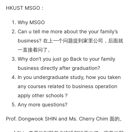
HKUST MSGO：
Why MSGO
Can u tell me more about the your family’s
business? 在上一个问题提到家里公司，后面就
一直接着问了。
Why don’t you just go Back to your family
business directly after graduation?
In you undergraduate study, how you taken
any courses related to business operation
apply other schools？
Any more questions?
Prof. Dongwook SHIN and Ms. Cherry Chim 面的。