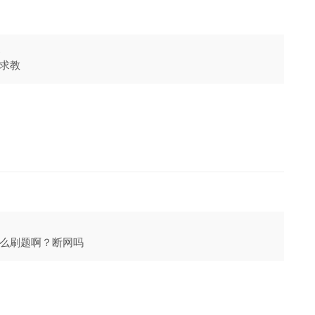
2
求教
么刷题啊？断网吗