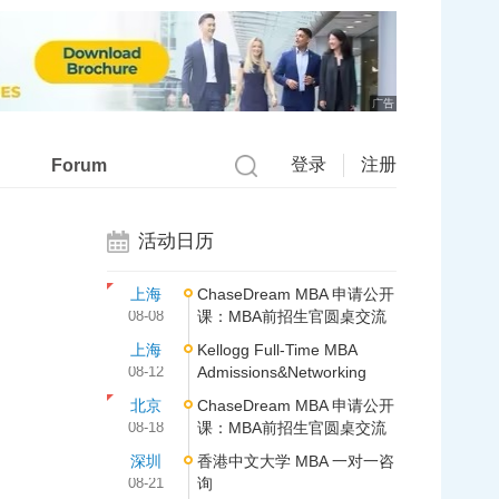
广告
登录
注册
Forum
活动日历
上海
ChaseDream MBA 申请公开
08-08
课：MBA前招生官圆桌交流
上海
Kellogg Full-Time MBA
08-12
Admissions&Networking
北京
ChaseDream MBA 申请公开
08-18
课：MBA前招生官圆桌交流
深圳
香港中文大学 MBA 一对一咨
08-21
询