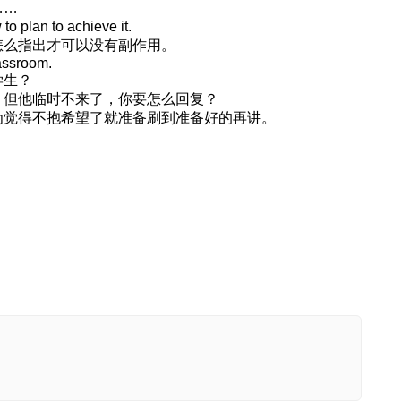
……
lan to achieve it.
怎么指出才可以没有副作用。
assroom.
学生？
，但他临时不来了，你要怎么回复？
为觉得不抱希望了就准备刷到准备好的再讲。