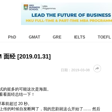
PhD
GMAT
GRE
IELTS
TOEFL
M 面经 [2019.01.31]
日期：
2019-03-08
试的挺多的可能这次是海面。
看看面经总结一下！
幕前超过 20 秒。
l 原题！但说完上传的时候自发断网了，我的悲剧就这么开始了…… 然后