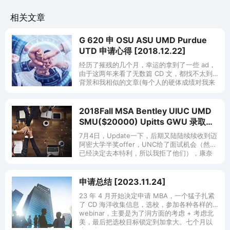
相关文章
G 620 申 OSU ASU UMD Purdue
UTD 申请心得 [2018.12.22]
经历了摧残的几个月，幸运的拿到了一些 ad，
由于这两年来看了无数篇 CD 文，都找不太到
背景和我相似的文章(每个人的硬体成绩对我来
说都是牛人……)，为了鼓励更多人，所以来分
享一些心路历程给大家参考一
2018Fall MSA Bentley UIUC UMD
SMU($20000) Upitts GWU 录取经
验&申请总结 [2018.01.29]
7月4日，Update一下，后期又陆陆续续收到迈
阿密大学半奖offer，UNC给了面试机会（然而
已经决定去本特利，所以我拒了他们），康奈
尔拒信，UTD AD。 所以楼主申请季，共计6
AD，2 Of
申请总结 [2023.11.24]
23 年 4 月开始决定申请 MBA，一个猛子扎紧
了 CD 海洋收集信息，选校，参加各种各样的
webinar，主要是为了润方面的考虑 + 考虑北
美，最后把选校目标锁定到加拿大。七个月以