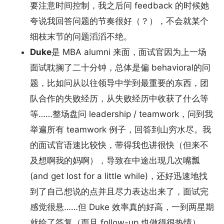
要注意时间控制，我之后问 feedback 的时候她
夸说我回答问题的节奏很好（？），不会就某个
细枝末节的问题滔滔不绝。
Duke
是 MBA alumni 来面，面试官因为上一场
面试耽搁了二十分钟，总体是偏 behavioral的问
题，比如问从以往领导中学到最重要的东西，团
队合作的失败经历，从失败经历中收获了什么等
等……整场盘问 leadership / teamwork，问到我
举遍所有 teamwork 例子，回答到山穷水尽。我
的面试官语速比较快，带得我也讲很快（但来不
及想啊我的妈啊），导致在中途出现几次嘴瓢
(and get lost for a little while)，还好迅速地找
到了自己想说的点并且尽力表达出来了，面试完
感觉很悬……但 Duke 效率真的好高，一到两星期
就给了答复（而且 follow-up 也做得很热情）