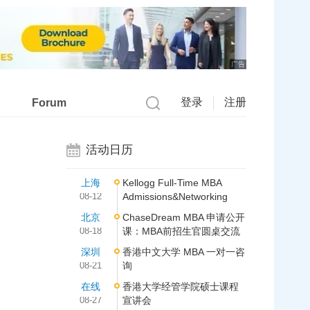
广告
登录
注册
Forum
活动日历
上海
Kellogg Full-Time MBA
08-12
Admissions&Networking
北京
ChaseDream MBA 申请公开
08-18
课：MBA前招生官圆桌交流
深圳
香港中文大学 MBA 一对一咨
08-21
询
在线
香港大学经管学院硕士课程
08-27
宣讲会