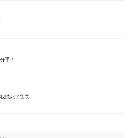
！
分手！
我慌死了哭哭