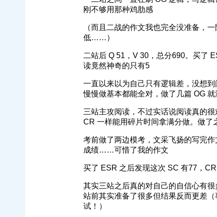
刚不够用那种鸡肋感
（而且二战的作文我也完全没准备，一阵
低……）
二站后 Q 51，V 30，总分690。买
读竟然神奇的只有5
一直以来以为自己只有逻辑差，没想到
慢慢做基本都能全对，做了几篇 OG 
三站主攻阅读，不过实话说阅读真的很难
CR 一样能用碎片时间拿满分做。做
考前做了两边模考，文采飞扬的写完作文后
成绩……可惜了我的作文
买了 ESR 之后发现这次 SC 有77，
其实三站之后真的对自己的自信心有很多
站前其实准备了很多但结果反而更差（事
试！）