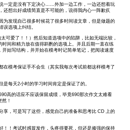
说一定是没有下定决心……外加一边工作，一边还想着玩
，还想出好成绩简直是不可能的，说得我内心一阵歉疚
因为发现自己很多时候花了很多时间读文章，但是做题的
错误选项上纠结。
tin 真的太可爱了！！）然后知道选项中的陷阱，比如无端比较，
以把有限的时间和精力放在值得斟酌的选项上。并且后期一直在练
G，开始写结构，并开始在模考时记简单笔记，把阅读速度
都在模考保证手不会生（其实我每次考试前都这样模考了
但是每天2小时的学习时间肯定是保证了的。
90高的话应不应该保留成绩，毕竟690那次作文太难看
突然！
享，可是写了这些，感觉自己的准备和思考比 CD 上的
好！！考试时感冒发作，头疼得要死，但还是顽强的保持