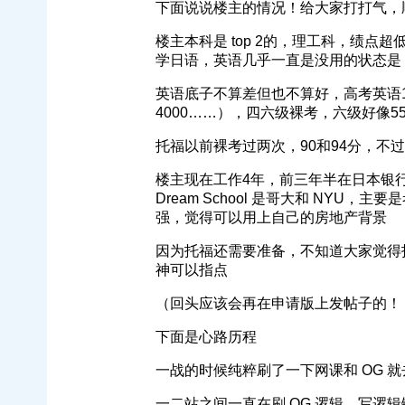
下面说说楼主的情况！给大家打打气，
楼主本科是 top 2的，理工科，绩
学日语，英语几乎一直是没用的状态是（除
英语底子不算差但也不算好，高考英语
4000……），四六级裸考，六级好像5
托福以前裸考过两次，90和94分，不
楼主现在工作4年，前三年半在日本银行作
Dream School 是哥大和 NY
强，觉得可以用上自己的房地产背景
因为托福还需要准备，不知道大家觉得
神可以指点
（回头应该会再在申请版上发帖子的！
下面是心路历程
一战的时候纯粹刷了一下网课和 OG 
一二站之间一直在刷 OG 逻辑，写逻