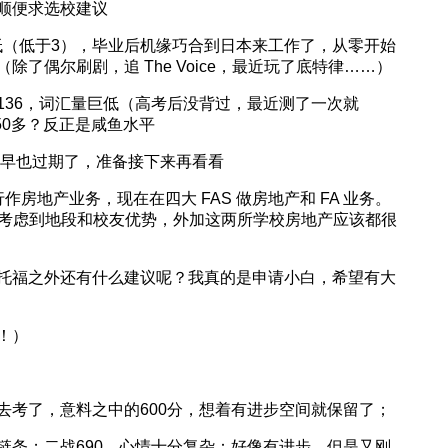
顺便求选校建议
点超低（低于3），毕业后机缘巧合到日本来工作了，从零开始
了偶尔刷剧，追 The Voice，最近玩了底特律……）
136，词汇量巨低（高考后没背过，最近测了一次就
50多？反正是咸鱼水平
过早也过期了，准备接下来再看看
房地产业务，现在在四大 FAS 做房地产和 FA 业务。
U，主要是考虑到地段和校友优势，外加这两所学校房地产应该都很
托福之外还有什么建议呢？我真的是申请小白，希望有大
！）
就去考了，意料之中的600分，想着有进步空间就保留了；
辑链条；二战690，心情十分复杂：好像有进步，但是又刚