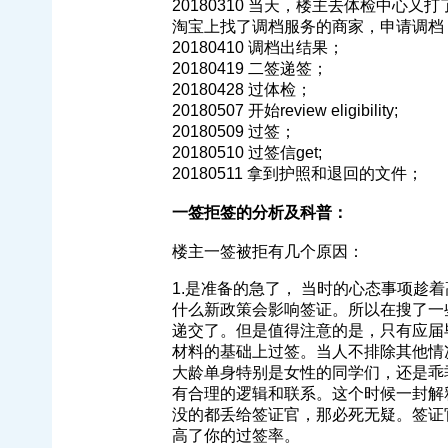
20180310 当天，楼主去体检中心
淘宝上找了调档服务的商家，申请调档
20180410 调档出结果；
20180419 二签递签；
20180428 过体检；
20180507 开始review eligibility;
20180509 过签；
20180510 过签信get;
20180511 拿到护照和退回的文件；
一签拒签的分析及科普：
楼主一签被拒有几个原因：
1.是准备的急了， 当时的心态事项趁
什么新政策会影响签证。所以在搜了一些过
递交了。但是值得注意的是，只有应届
材料的基础上过签。当人不排除其他情
大龄单身特别是女性的同学们，还是乖
有合理的逻辑和联系。这个时候一封解
没的都丢给签证官，那必死无疑。签证
高了你的过签率。