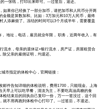
淡的一张纸，打印出来即可。---过签后，退还。
明，如果你已经换了一部分加币，请把加币和人民币分开两
的金额是算数加和。比如：3万加元和10万人民币，最终
加村人添麻烦了。冻结的时间可以3个月或半年，需要覆盖
全称， 地址，电话，雇员就业年限， 职务，近两年收入，有
。
+银行流水，母亲的退休证+银行流水，房产证，房屋租赁合
后，除父亲的雇佣证明，均退还。
各大城市指定的体检中心，官网链接：
发邮件告知详细的体检说明，费用1700，只能现金。上海
卡。体检当天早上可以吃早餐，清淡为主，不要吃高油高糖的食
体检结束后的回执自己复印一份，万一一签没过，这个回
就不用再跑到体检中心打印了。---过签后，不退还。