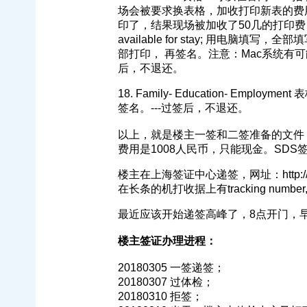
场会被要求换表格，加收打印新表的费
印了，结果现场被加收了50几的打印费，5张表而已.
available for stay; 用电脑填
部打印， 再签名。注意：Mac系统有可能
后，不退还。
18. Family- Education- E
签名。---过签后，不退还。
以上，就是楼主一签和二签准备的文件
费用是1008人民币，只能现金。SD
楼主在上海签证中心递签，网址：http://www.vf
在长条的机打收据上有tracking nu
最近应该开始递签高峰了，8点开门，
楼主签证办理进程：
20180305 一签递签；
20180307 过体检；
20180310 拒签；