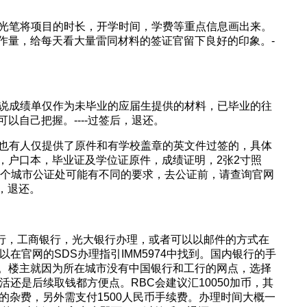
荧光笔将项目的时长，开学时间，学费等重点信息画出来。
作量，给每天看大量雷同材料的签证官留下良好的印象。-
人说成绩单仅作为未毕业的应届生提供的材料，已毕业的往
以自己把握。----过签后，退还。
：也有人仅提供了原件和有学校盖章的英文件过签的，具体
，户口本，毕业证及学位证原件，成绩证明，2张2寸照
于每个城市公证处可能有不同的要求，去公证前，请查询官网
后，退还。
中国银行，工商银行，光大银行办理，或者可以以邮件的方式在
在官网的SDS办理指引IMM5974中找到。国内银行的手
。楼主就因为所在城市没有中国银行和工行的网点，选择
活还是后续取钱都方便点。RBC会建议汇10050加币，其
的杂费，另外需支付1500人民币手续费。办理时间大概一