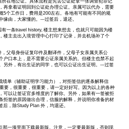
户籍所在地公证。具体流程是先去公证处拿一张调查犯罪记
，再拿着证明回到公证处办理公证。亲属可以代办，需要
概5个工作日，费用是200左右。各地有可能有不同的规
缘由，大家懂的。---过签后，退还。
条travel history, 楼主想来想去，也就只可能因为楼
，楼主去出入境管理中心打印了记录，并去机场补了个
译件，父母身份证复印件及翻译件，父母子女亲属关系公
个户口本上，是不需要公证亲属关系的。但楼主也禁不起
另外，有出生证的同学，也可以公证出生证明。---过签
, GMAT成绩单（辅助证明学习能力），对拒签信的逐条解释信
an 很重要，很重要，很重要，请一定好好写。因为以上的各种
，可以让签证官多维度的了解你。另外，如果有一签被拒
条拒签的原因做出合理，信服的解释，并说明你准备的材
，除Study Plan 外，均退还。
SDS指引那一项里面下载最新版。注意，一定要最新版，否则现