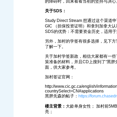
的障碍时，回来看看当初的坚持与决心
关于SDS：
Study Direct Stream 想
GIC （担保投资证明）和拿到加拿大认证
SDS的优势：不需要资金历史，适用
另外，加村的学签有很多选择，见下方
了解一下。
关于加村学签新政，相信大家都有一些
策准备的材料，并且CD上搜到了“黑胖
面，供大家参考。
加村签证官网：
http://www.cic.gc.ca/english/informatio
countrySelect=CN#applications
黑胖先森的帖子：
https://forum.chase
楼主背景：
大龄单身女性； 加村前5M
亮；