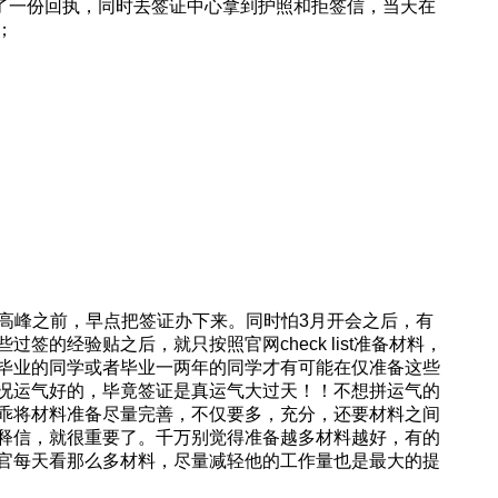
又打了一份回执，同时去签证中心拿到护照和拒签信，当天在
；
着高峰之前，早点把签证办下来。同时怕3月开会之后，有
签的经验贴之后，就只按照官网check list准备材料，
毕业的同学或者毕业一两年的同学才有可能在仅准备这些
况运气好的，毕竟签证是真运气大过天！！不想拼运气的
乖将材料准备尽量完善，不仅要多，充分，还要材料之间
释信，就很重要了。千万别觉得准备越多材料越好，有的
官每天看那么多材料，尽量减轻他的工作量也是最大的提