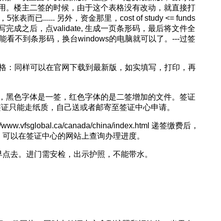
用。楼主二签的时候，由于这个表格没有改动，就直接打
..... 另外，资金那里，cost of study <= funds
写，全部填写完成之后，点validate, 生成一页条形码，最后将文件全
看不到条形码，换台windows的电脑就可以了。---过签
mployment 表格：同样可以在官网下载到最新版，如实填写，打印，再
，黑色字体是一签，红色字体的是二签增加的文件。签证
S签证只能走纸质，自己送或者邮寄至签证中心申请。
sglobal.ca/canada/china/index.html 递签缴费后，
mber, 可以在签证中心的网站上查询办理进度。
早点去。进门需安检，出示护照，不能带水。