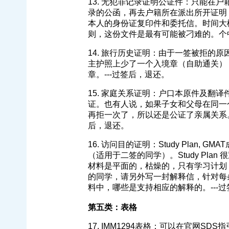
13. 无犯罪记录证明公证件：只能在
录的公函，再去户籍所在派出所开证明
本人的身份证复印件和委托信。时间大
则，这份文件是最有可能被刁难的。个中
14. 旅行历史证明：由于一签被拒的原因有一
主护照上少了一个入境章（自助通关）
章。---过签后，退还。
15. 家庭关系证明：户口本原件及翻
证。也有人说，如果子女和父母在同一
再拒一次了，所以还是公证了亲属关系。
后，退还。
16. 访问目的证明：Study Plan
（适用于二签的同学）。Study Pl
材料是平面的，枯燥的，只有学习计划
的同学，请另外写一封解释信，针对每
料中，哪些是支持相应的解释的。---过签后
第五类：表格
17. IMM1294表格：可以在官网