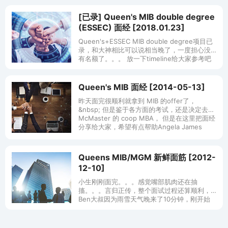
[已录] Queen's MIB double degree
(ESSEC) 面经 [2018.01.23]
Queen's+ESSEC MIB double degree项目已
录，和大神相比可以说相当晚了，一度担心没
有名额了。。。 放一下timeline给大家参考吧
（毕竟拖了很久的一个申请） 12
Queen's MIB 面经 [2014-05-13]
昨天面完很顺利就拿到 MIB 的offer了，
&nbsp; 但是鉴于各方面的考试，还是决定去
McMaster 的 coop MBA， 但是在这里把面经
分享给大家，希望有点帮助Angela James
Queens MIB/MGM 新鲜面筋 [2012-
12-10]
小生刚刚面完。。。感觉嘴部肌肉还在抽
搐。。。言归正传，整个面试过程还算顺利，
Ben大叔因为雨雪天气晚来了10分钟，刚开始
一直道歉，然后Webcam又坏了，所以没看到
Ben大叔真容。 今天面试的题目大