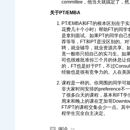
committee，他当天就搞定了，然
关于PT/EMBA
PT/EMBA和FT的根本区别
花费几十个小时）帮助FT的同学
是拿到面试。如果PT的同学自己
荐等等，FT和PT是没区别的。对
聘，就业辅导，就业资源共享。如
竟一般IB只招自己的实习生。如
司也很难批准你三个月的休息让你去
的，FT也是好于PT，不过Consu
经验也是很有竞争力的。人在美
课程是一样的。你周围的同学可能
非大家时间安排的preferen
了很多白天的课程，基本和FT学
周末和晚上的课在芝加哥Downt
FT/PT的课程交集会少一点。其中
程学生完全自主决定。
评论
24