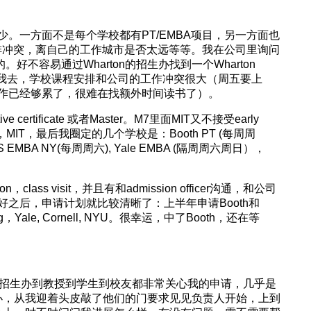
较少。一方面不是每个学校都有PT/EMBA项目，另一方面也
安排冲突，离自己的工作城市是否太远等等。我在公司里询问
好不容易通过Wharton的招生办找到一个Wharton
议我去，学校课程安排和公司的工作冲突很大（周五要上
作已经够累了，很难在找额外时间读书了）。
e certificate 或者Master。M7里面MIT又不接受early
，W，MIT，最后我圈定的几个学校是：Booth PT (每周周
 EMBA NY(每周周六), Yale EMBA (隔周周六周日），
class visit，并且有和admission officer沟通，和公司
之后，申请计划就比较清晰了：上半年申请Booth和
ale, Cornell, NYU。很幸运，中了Booth，还在等
。从招生办到教授到学生到校友都非常关心我的申请，几乎是
办，从我迎着头皮敲了他们的门要求见见负责人开始，上到