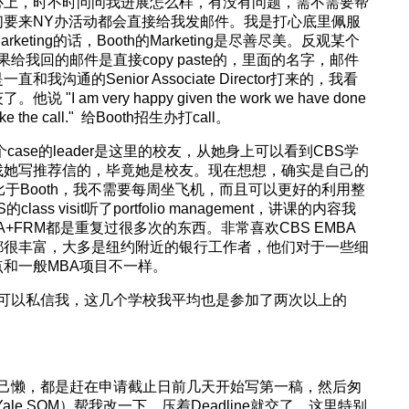
心上，时不时问问我进展怎么样，有没有问题，需不需要帮
们要来NY办活动都会直接给我发邮件。我是打心底里佩服
ting的话，Booth的Marketing是尽善尽美。反观某个
，结果给我回的邮件是直接copy paste的，里面的名字，邮件
沟通的Senior Associate Director打来的，我看
am very happy given the work we have done
o make the call." 给Booth招生办打call。
case的leader是这里的校友，从她身上可以看到CBS学
找她写推荐信的，毕竟她是校友。现在想想，确实是自己的
比于Booth，我不需要每周坐飞机，而且可以更好的利用整
class visit听了portfolio management，讲课的内容我
A+FRM都是重复过很多次的东西。非常喜欢CBS EMBA
都很丰富，大多是纽约附近的银行工作者，他们对于一些细
和一般MBA项目不一样。
可以私信我，这几个学校我平均也是参加了两次以上的
己懒，都是赶在申请截止日前几天开始写第一稿，然后匆
Yale SOM）帮我改一下，压着Deadline就交了。这里特别