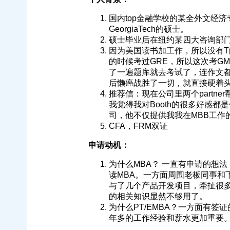
国内top金融学校的某全外文经
GeorgiaTech的硕士。
硕士毕业后在纽约某四大咨询部门
因为美国读书加工作，所以没有T
的时候考过GRE，所以这次考G
了一遍题库就去考试了，连作文都
后懒癌战胜了一切，就直接硬着
推荐信：现在公司里两个partne
我觉得我对Booth的很多好感
司，他不仅提供我我在MBB工作
CFA，FRM双证
申请动机：
为什么MBA？ 一直有申请的想
读MBA。一方面周围老板同事和
与了几个产品开发项目，牵扯很
的相关知识显然不够用了。
为什么PT/EMBA？一方面有
年多的工作经验和薪水更加重要