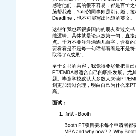
感谢他们，真的很不容易，都是百忙之
脑帮我改，Yale的同事则是刚订婚，
Deadline，也不可能写出地道的英文。
这些年我也帮很多国内的朋友看过文书
维逻辑。具体就是论点放第一句，直接
点。千万不要洋洋洒洒几百字，含蓄的
要看看是不是每一句话都看看是不是符
取得了A成果"。
至于文书的内容，我觉得要尽量把自己
PT/EMBA最适合自己的职业发展。尤
题。毕竟学校默认大多数人来读PT/E
划更加清晰合理，明白自己为什么来PT
高。
面试：
面试 - Booth
Booth PT项目要求每个申请者
MBA and why now? 2.