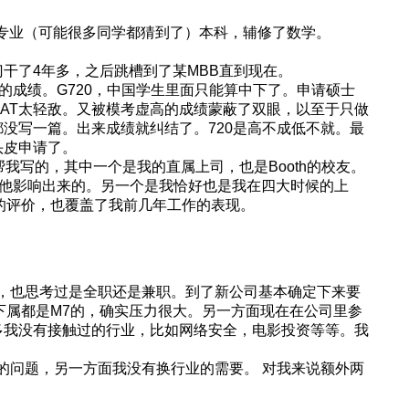
济专业（可能很多同学都猜到了）本科，辅修了数学。
干了4年多，之后跳槽到了某MBB直到现在。
的成绩。G720，中国学生里面只能算中下了。申请硕士
MAT太轻敌。又被模考虚高的成绩蒙蔽了双眼，以至于只做
没写一篇。出来成绩就纠结了。720是高不成低不就。最
头皮申请了。
r帮我写的，其中一个是我的直属上司，也是Booth的校友。
都是他影响出来的。另一个是我恰好也是我在四大时候的上
的评价，也覆盖了我前几年工作的表现。
法，也思考过是全职还是兼职。到了新公司基本确定下来要
下属都是M7的，确实压力很大。另一方面现在在公司里参
多我没有接触过的行业，比如网络安全，电影投资等等。我
签证的问题，另一方面我没有换行业的需要。 对我来说额外两
。