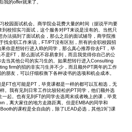
后我的offer就来了。
在于实习校园面试机会。商学院会花费大量的时间（据说平均要
拿到校招实习面试，这个服务对PT来说是没有的。当然只
想办法搞到了面试机会，那么之后的面试辅导，商学院推
于找全职工作来说，FT/PT没有区别，所有的全职校园招
果你是想转行进入IB的同学，那么真心推荐你去FT，毕
果不是FT，那么面试不容易拿到，而且我觉得你自己的公
当其他公司的实习生的。如果想转行进入Consulting
lting firm的招的非实习生并不少，而且额外PT两年的工作
国的朋友，可以仔细权衡下各种读书的选项和机会成本。
是FT也可能是PT，毕竟课都是一样的都可以互相选，无
ce不一样。我有见到日常工作比较轻松的PT同学，他们额外选
生一起。也有见到FT的同学去选周末或者晚上的课，毕竟
own，离大家住的地方走路距离。但是EMBA的同学和
Booth的课程是全自由的，除了LEAD必选，其他19门课