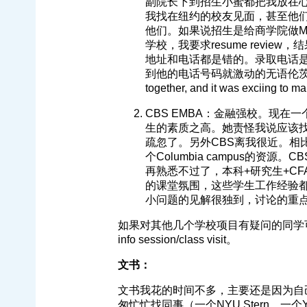
副院长下到招生小蜜都把我放在
我找在纽约的校友见面，甚至他
他们。如果说招生是给商学院做Marke
学校，我要求resume review
地址和电话都是错的。录取电话是一直和我
到他的电话号码就激动的无语伦茨了。他说 "I 
together, and it was exciing t
CBS EMBA：金融强校。现在一个
生的素质之高。她责怪我说应该
疏忽了。另外CBS离我很近。相
个Columbia campus的资源。CBS的
再熟悉不过了，本科+研究生+CF
的课堂氛围，这些学生工作经验
小问题的见解很独到，讨论的重点
如果对其他几个学校项目有疑问的同学
info session/class visit。
文书：
文书我花的时间不多，主要还是因为自
匆忙忙找同事（一个NYU Stern，一个