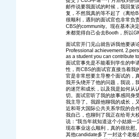
提交了CBS申请一个月后收到的面
邮件说要我面试的时候，我回复说
复，不然我真的等不起了（离给Bo
很顺利，遇到的面试官也非常负
CBS的community。现在基本
来都觉得自己会去Booth，所以G
面试官开门见山就告诉我他要谈论
Professional achievement. 2.per
as a student you can contr
面试官事先是不能看到学生的申请材料
性，而CBS的面试官直接当着我的
官是非常想要主导整个面试的，
我开头绕开了他的问题，我说，
的迷茫和成长，以及我是如何从
切。面试官听了我的故事感同身
我主导了。我跟他聊我的成长，
近和哥大国际公共关系学院的合
我自己，也聊到了我正在给哥大
说：“我当年就知道这个小姑娘一
现在事业这么顺利，真的很欣慰。
其他candidate多了一封这