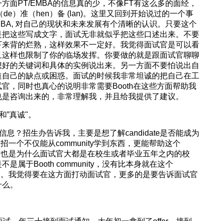
方面PT/EMBA的信息真的少，不像FT有这么多的面经，
de）准（hen）备 (lan)。这里又回到开始说过的一个事
BA, 对自己的现状和未来发展有个清晰的认识。只要这个
是把这些写成文字，面试无非就似乎把这些口述出来。不要
下来背的烂熟，这样效果不一定好。我觉得面试官是可以看
且这样也限制了你的临场发挥。你要做的就是跟面试官聊聊
想好的关键词和具体的实例说出来。另一方面不要怕说出自
道自己的缺点或困惑。面试的时候我非常坦诚的把自己在工
官，同时也真心的说明非常需要Booth在这些方面帮助我
也是咨询出来的，非常理解我，并且给我提供了建议。
和”真诚"。
信息？招生办告诉我，主要是想了解candidate是否能成为
想招一个不仅能从community学到东西，更能帮助这个
子。这也是为什么面试官大都是在校生或者毕业五年之内的校
属于Booth community，没有比本身就在这个
更好了。我觉得要在这方面打动面试官，更多的是要告诉面试官
什么。