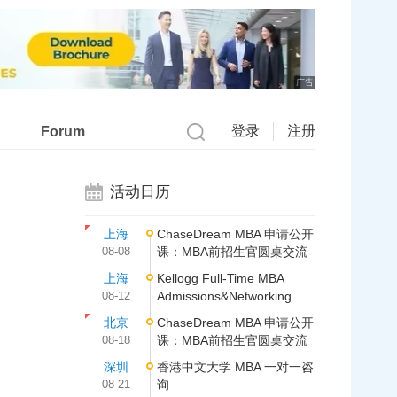
广告
登录
注册
Forum
活动日历
上海
ChaseDream MBA 申请公开
08-08
课：MBA前招生官圆桌交流
上海
Kellogg Full-Time MBA
08-12
Admissions&Networking
北京
ChaseDream MBA 申请公开
08-18
课：MBA前招生官圆桌交流
深圳
香港中文大学 MBA 一对一咨
08-21
询