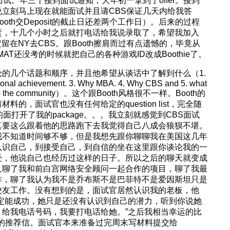
试。年三十接到面试通知，大年初一拿到了offer。接到
立刻马上现在就能面试并且请CBS保证几天内给我答
oth交Deposit的截止日还差两个工作日）。后来的过程
责，十几个小时之后就打电话给我说录取了，希望我加入
决定留在NY去CBS。跟Booth擦肩而过有点遗憾的，毕竟从
MAT还没考的时候就把自己的各种游戏ID改成Boothie了。
的几个话题和顺序，并且他希望从谈话中了解到什么（1.
sonal achievement. 3. Why MBA. 4. Why CBS and 5. what
ibute to the community）。这个跟Booth风格很不一样。Booth的
的，面试官也没有任何给定的question list，完全随
面打开了我的package。。。我立刻就感觉到CBS面试
真要这么跟着他的思路跑下去我觉得自己八成会狼狈不堪。
我不知道时间够不够，但是我想先跟你聊聊我在美国这几年
认识自己，到接受自己，到自信的坐在这里跟你谈论我的一
受，他说自己也经历过这样的日子。所以之后的聊天就变成
又聊了我和前白宫网络安全顾问一起合作的项目，聊了我最
作，聊了我认为我不是乔布斯不是巴菲特不是爱因斯坦只是
校友工作。没有想到的是，面试官居然认识我的老板，他
定能成功，她只是还没有认识到自己的潜力，听到你说她
给我电话号码，我要打电话给她。”之后我相当幸运的比
个老板的推荐信。面试官本来准备过完周末写材料提交给