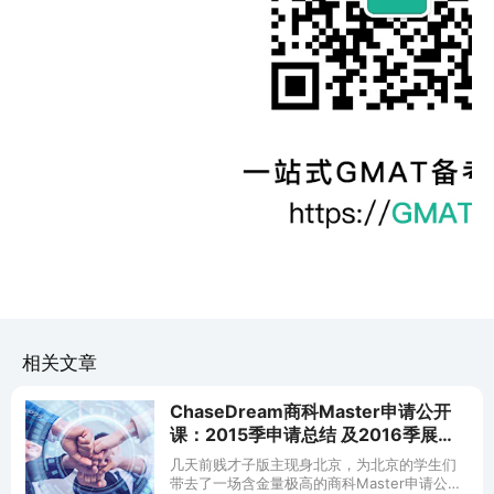
相关文章
ChaseDream商科Master申请公开
课：2015季申请总结 及2016季展望 -
上海(5/15)
几天前贱才子版主现身北京，为北京的学生们
带去了一场含金量极高的商科Master申请公开