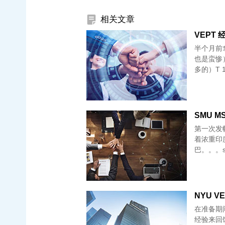
相关文章
VEPT 经验
半个月前拿
也是蛮惨）。
多的）T 1
SMU M
第一次发
着浓重印
巴。。。sth 
NYU VE
在准备期
经验来回