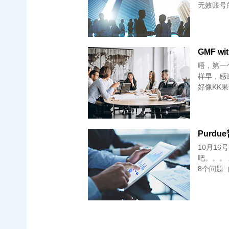
无效账号
GMF wi
唔，第一个
样早，感谢J
好像KK
Purdue
10月16
吧。。。 
8个问题