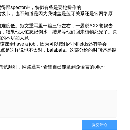
跟spector讲，貌似有些是要她操作的
超级卡，也不知道是因为我键盘是蓝牙关系还是它网络原
难度低。短文重写里一篇三行左右，一题说AXX爸妈去
顾，结果他太忙忘记倒水，结果等他们回来植物死光了。真
写的不尽如人意
该课余have a job，因为可以接触不同fields还有学会
的观点是这样说也不太对，balabala。这部分给的时间还是很
查
试顺利，网路通常~希望自己能拿到免语言的offe~
提交评论