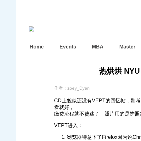
Home
Events
MBA
Master
热烘烘 NYU V
作者：
zoey_Dyan
CD上貌似还没有VEPT的回忆帖，
看就好 。
缴费流程就不赘述了，照片用的是护照
VEPT进入：
浏览器特意下了Firefox因为说C