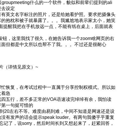
oupmeeting什么的一个软件，貌似和前辈们提到的ali
进去设定
看有英文名字标注的照片，还是给她看护照。要求把摄像头
床的抱枕和被子就暴露了。。。我尴尬地表示家太小，她笑
，后面提醒我把在手机放远一点，不能有纸在桌上，后面就表
ng一个按钮，这里我找了很久，在她告诉我一个zoom啥网页的右
桌面但都是中文所以也帮不了我。。。不过还是很耐心
片（详情见原文）~
帮忙恢复，在考试过程中一直属于分享控制权模式。所以如
太着急
四五行，差不多正常的VOA语速读完绰绰有余，我怕读
好第一句挺可惜的
+到20左右不等。难度由易到难，中间不知道是网速还是设
发声的话会提示speak louder。有两句我傻乎乎重复
忘记了，说sorry，然后时间长到又想起来了，赶紧回答，