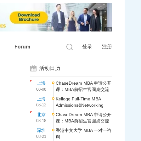
广告
登录
注册
Forum
活动日历
上海
ChaseDream MBA 申请公开
08-08
课：MBA前招生官圆桌交流
上海
Kellogg Full-Time MBA
08-12
Admissions&Networking
北京
ChaseDream MBA 申请公开
08-18
课：MBA前招生官圆桌交流
深圳
香港中文大学 MBA 一对一咨
08-21
询