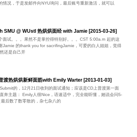
的情况，于是发邮件向NYU询问，最后账号重新激活，就可以
th SMU @ WUstl 热烘烘面经 with Jamie [2015-03-26]
面试。。。果然不是掌控得特别好。。。CST 5:00a.m 起的这
amie 的thank you for sacrifingJamie，可爱的白人姐姐，觉得
果然还是自己开
普渡热烘烘新鲜面筋with Emily Warter [2013-01-03]
号Submit的，12月21日收到的面试通知；应该是CD上普渡第一面
直奔主题： Emily人很Nice，语速适中，完全能听懂，她说会问5-
（最后数了数零散的，杂七杂八的