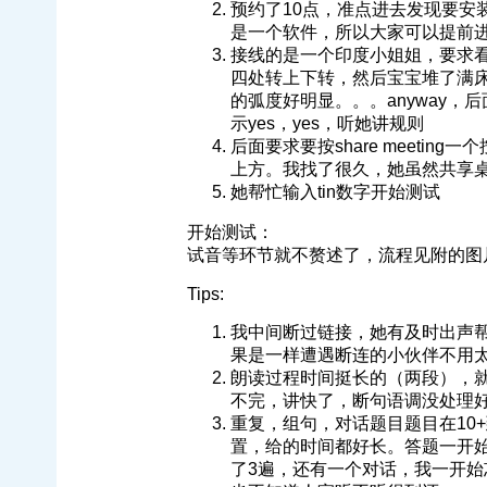
预约了10点，准点进去发现要安装gr
是一个软件，所以大家可以提前
接线的是一个印度小姐姐，要求
四处转上下转，然后宝宝堆了满
的弧度好明显。。。anyway
示yes，yes，听她讲规则
后面要求要按share meeti
上方。我找了很久，她虽然共享
她帮忙输入tin数字开始测试
开始测试：
试音等环节就不赘述了，流程见附的图
Tips:
我中间断过链接，她有及时出声
果是一样遭遇断连的小伙伴不用
朗读过程时间挺长的（两段），就
不完，讲快了，断句语调没处理
重复，组句，对话题目题目在10
置，给的时间都好长。答题一开始没有
了3遍，还有一个对话，我一开始