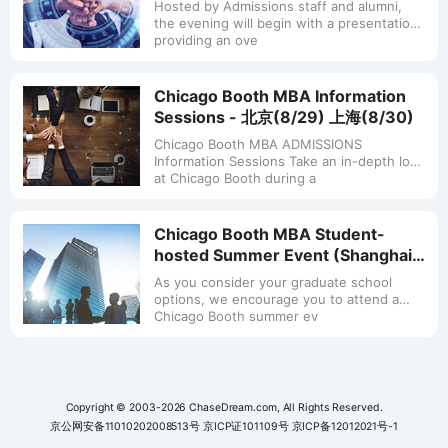
HK(7/16) SH(7/17) BJ(7/18)
Hosted by Admissions staff and alumni,
TP(7/23)
the evening will begin with a presentation
providing an ove
Chicago Booth MBA Information
Sessions - 北京(8/29) 上海(8/30)
Chicago Booth MBA ADMISSIONS
Information Sessions Take an in-depth look
at Chicago Booth during a
Chicago Booth MBA Student-
hosted Summer Event (Shanghai,
July 15)
As you consider your graduate school
options, we encourage you to attend a
Chicago Booth summer ev
Copyright © 2003-2026 ChaseDream.com, All Rights Reserved.
京公网安备11010202008513号
京ICP证101109号
京ICP备12012021号-1