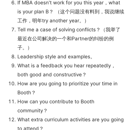
If MBA doesn't work for you this year，what
is your plan B？ （这个问题没有料到，我说继续
工作，明年try another year。）
Tell me a case of solving conflicts？（我举了
最近在公司解决的一个和Partner的纠纷的例
子。）
Leadership style and examples。
What is a feedback you hear repeatedly，
both good and constructive？
How are you going to prioritize your time in
Booth？
How can you contribute to Booth
community？
What extra curriculum activities are you going
to attend？