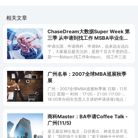
相关文章
ChaseDream大数据Super Week 第
三季 从申请到找工作 MSBA毕业生们
这一年还好么？ 在线 7/13 14 16 21
申请出国，申请商科，申请BA，说来说去说白
了，大家最后最关注的，是那个亘古不变的话
题——&ldquo;找工作&rdquo;。 找工作三连
能在哪里找到工作？
广州名单：2007全球MBA巡展秋季
展
广州 - 2007全球MBA巡展秋季展 日期：11月
12日 星期一 时间：17:00 - 21:00 (17:00-
18:00举办招生负责人主讲的申请讲座)地点：
广州东方宾馆 (广州市流花路120号
商科Master：BA申请Coffee Talk -
广州(11/5)
老王最近神出鬼没，日伏夜出，神龙见首不见
尾！ “我想搞个大新闻！”老王神秘兮兮的对小