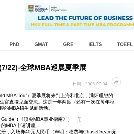
PhD
GMAT
GRE
IELTS
TOEFL
京(7/22)-全球MBA巡展夏季展
日期：
2006-07-04
orld MBA Tour）夏季展将来到上海和北京，满怀理想的
招生官直接见面交流。这是一年两度（还有一次在每年秋
模的MBA招生见面活动。
eer Guide（《顶尖MBA事业指南》）一册
的MBA申请讲座
，入场券40元人民币（声明：收费与ChaseDream无