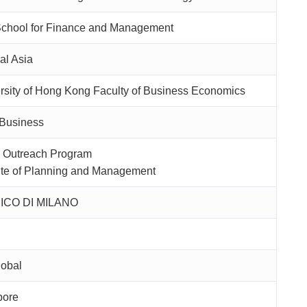
chool for Finance and Management
al Asia
rsity of Hong Kong Faculty of Business Economics
 Business
l Outreach Program
tute of Planning and Management
NICO DI MILANO
lobal
pore