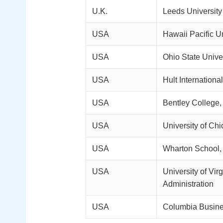
U.K.
Leeds Universit
USA
Hawaii Pacific Un
USA
Ohio State Univer
USA
Hult Internation
USA
Bentley College
USA
University of C
USA
Wharton School, 
USA
University of Vi
Administration
USA
Columbia Busine