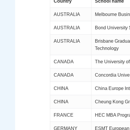
Country
School name
AUSTRALIA
Melbourne Busine
AUSTRALIA
Bond University 
AUSTRALIA
Brisbane Graduat
Technology
CANADA
The University of
CANADA
Concordia Univer
CHINA
China Europe Int
CHINA
Cheung Kong Gr
FRANCE
HEC MBA Progr
GERMANY
ESMT European 