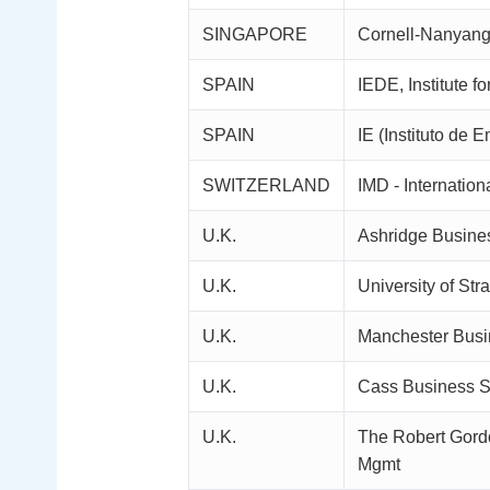
SINGAPORE
Cornell-Nanyang 
SPAIN
IEDE, Institute 
SPAIN
IE (Instituto de 
SWITZERLAND
IMD - Internation
U.K.
Ashridge Busine
U.K.
University of St
U.K.
Manchester Busi
U.K.
Cass Business S
U.K.
The Robert Gordo
Mgmt