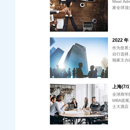
Meet Admi
家全球顶
2022 年
作为世界
自行选择
独家主办
上海(7/
全球商学
MBA巡展夏季展 日期：7月17日 周四 时间：1
士大酒店