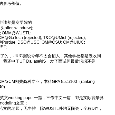
的参考价值。
申请都是商学院的：
ffer, withdrew);
ell; OMM@WUSTL;
OM@GaTech (rejected); T&O@UMich(rejected);
@Purdue; DSO@USC; OM@OSU; OM@UIUC;
ST;
U是确认了的，UIUC据说今年不太会招人，其他学校都是没收到
还申了UT Dallas的IS，发了面试但最后想想还是
CM相关商科专业，本科GPA 85.1/100（ranking
/40)；
；
已完稿的英文working paper一篇，三作中文一篇，都是实际背景算
eling文章；
文的老师，无牛推；除WUSTL外均无陶瓷，全程DIY，