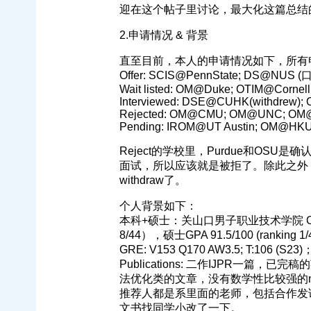
迎在这个帖子里讨论，最大化这篇总结
2.申请情况 & 背景
直至目前，本人的申请情况如下，所有
Offer: SCIS@PennState; DS@NUS (口头o
Wait listed: OM@Duke; OTIM@Corn
Interviewed: DSE@CUHK(withdrew); 
Rejected: OM@CMU; OM@UNC; OM
Pending: IROM@UT Austin; OM@HKU
Reject的学校里，Purdue和OS
面试，所以应该就是被拒了。除此之外，我
withdraw了。
个人背景如下：
本科+硕士：关山口男子职业技术学院 OM/S
8/44），硕士GPA 91.5/100 (ranking 1
GRE: V153 Q170 AW3.5; T:106 (S23)
Publications: 二作IJPR一篇，
法优化类的文章，没有数学性比较强的mod
推荐人都是系里面的老师，包括合作发论
文书找同学小改了一下。