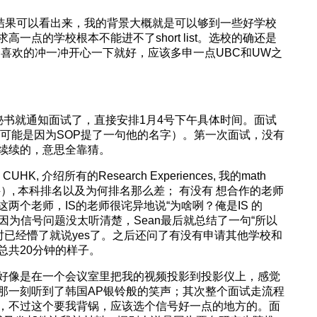
请结果可以看出来，我的背景大概就是可以够到一些好学校
一点的学校根本不能进不了short list。选校的确还是
个喜欢的冲一冲开心一下就好，应该多申一点UBC和UW之
系秘书就通知面试了，直接安排1月4号下午具体时间。面试
国AP（可能是因为SOP提了一句他的名字）。第一次面试，没有
续续的，意思全靠猜。
HK, 介绍所有的Research Experiences, 我的math
商科）, 本科排名以及为何排名那么差； 有没有 想合作的老师
两个老师，IS的老师很诧异地说“为啥咧？俺是IS 的
能也因为信号问题没太听清楚，Sean最后就总结了一句“所以
吗”，我当时已经懵了就说yes了。之后还问了有没有申请其他学校和
总共20分钟的样子。
好像是在一个会议室里把我的视频投影到投影仪上，感觉
那一刻听到了韩国AP银铃般的笑声；其次整个面试走流程
，不过这个要我背锅，应该选个信号好一点的地方的。面