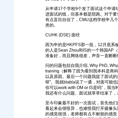
从申请17个学校9个发了面试这个申
进面试的线，但基本都是陪跑。对于要求高
有点盲目自信了，CMU这档学校申几
类的。
CUHK (DSE) 面经
因为申的是HKPFS那一批，12月底
的人是Sean Zhou和IS的一个韩
准备好，而且网络很差，声音一直断断
问的问题包括自我介绍, Why PhD, Why CU
training（解释了因为看到我本科是
以及原因。最后一个问题我提了面试的这
呀”。我就blabla说了一通，对面可
你可以work with OM or IS是
我还有什么问题。面试就草草结束了，
至今印象最不好的一次面试，首先他们
看起来会很怪异，也难怪我打开摄像头
的感觉很强，老师都有点不耐烦的感觉