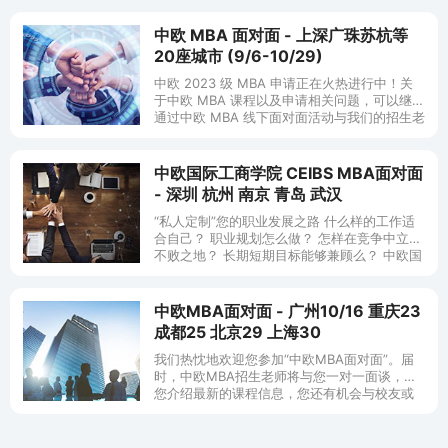
中欧 MBA 面对面 - 上深广珠苏杭等
20座城市 (9/6-10/29)
中欧 2023 级 MBA 申请正在火热进行中！关
于中欧 MBA 课程以及申请相关问题，可以继续
通过中欧 MBA 线下面对面活动与我们的招生老
师交流，获得及时解答和最新资讯！ 中欧 MBA
面
中欧国际工商学院 CEIBS MBA面对面
- 深圳 杭州 南京 青岛 武汉
“私人定制”您的职业发展之路 什么样的工作适
合自己？ 职业规划怎么做？ 怎样在竞争中立于
不败之地？ 长期短期目标能够兼顾么？ 中欧国
际工商学院MBA课程诚邀您参加MBA课程职业
发
中欧MBA面对面 - 广州10/16 重庆23
成都25 北京29 上海30
我们热忱地欢迎您参加“中欧MBA面对面”。届
时，中欧MBA招生老师将与您一对一面谈，向
您介绍最新的课程信息，您还有机会与校友或
在读学生交流就读中欧MBA的学习、生活情况
及职业发展经验。