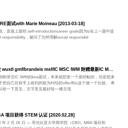
E面试with Marie Moineau [2013-03-18]
直接上面经:self-introductioncareer goals因为lz在上一题中提
 responsibility，被问了怎样理解social responsibil
纠结选校 wustl gmf/brandeis msf/IC MSC IWM 附赠最新IC MSC IWM R2面经 [2017.03.17]
刚录完IC IWM的kira面试，本来就想发一个面经帖的，但是想来
把自己目前手上收到的较为纠结的offer和ic这个做一个比较。 希
以给一下意见，文字意见最好啦~~楼主现
A 项目获得 STEM 认证 [2020.02.28]
20 年 2 月 26 日 — 哥伦比亚大学商学院（CBS）MBA 项目和