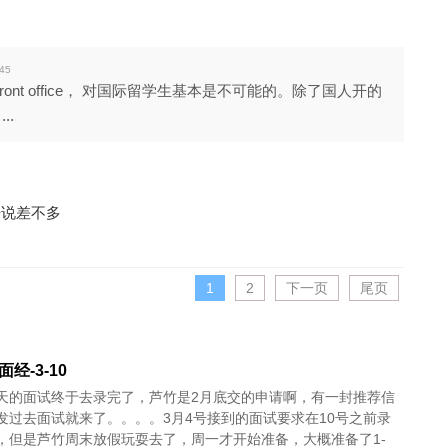
45
ront office， 对国际留学生基本是不可能的。除了国人开的
..
来说差不多
1
2
下一页
尾页
 面经-3-10
天的面试终于去录完了，芦竹是2月底交的申请啊，有一封推荐信
发过去面试就来了。。。。3月4号接到的面试要求在10号之前录
，但是芦竹周末放假玩耍去了，周一才开始准备，大概准备了1-