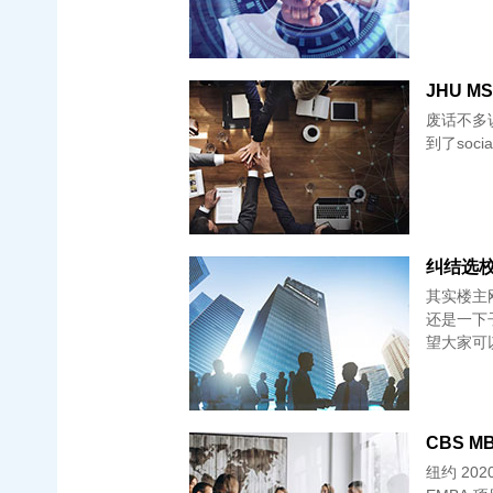
JHU MSR
废话不多说，
到了social
其实楼主刚
还是一下子
望大家可
CBS MB
纽约 20