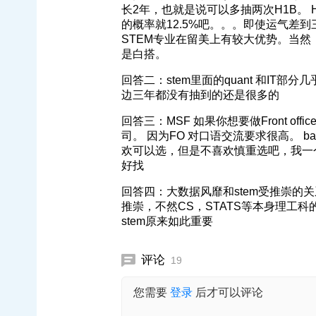
长2年，也就是说可以多抽两次H1B。
的概率就12.5%吧。。。即使运气差
STEM专业在留美上有较大优势。当然，
是白搭。
回答二：stem里面的quant 和I
边三年都没有抽到的还是很多的
回答三：MSF 如果你想要做Front o
司。 因为FO 对口语交流要求很高。 b
欢可以选，但是不喜欢慎重选吧，我一
好找
回答四：大数据风靡和stem受推崇的关
推崇，不然CS，STATS等本身理工科
stem原来如此重要
评论
19
您需要
登录
后才可以评论