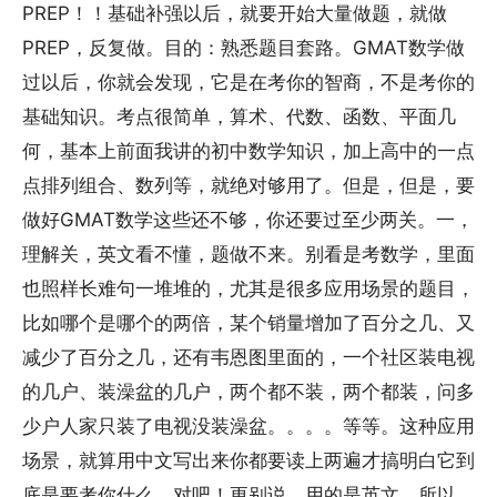
PREP！！基础补强以后，就要开始大量做题，就做
PREP，反复做。目的：熟悉题目套路。GMAT数学做
过以后，你就会发现，它是在考你的智商，不是考你的
基础知识。考点很简单，算术、代数、函数、平面几
何，基本上前面我讲的初中数学知识，加上高中的一点
点排列组合、数列等，就绝对够用了。但是，但是，要
做好GMAT数学这些还不够，你还要过至少两关。一，
理解关，英文看不懂，题做不来。别看是考数学，里面
也照样长难句一堆堆的，尤其是很多应用场景的题目，
比如哪个是哪个的两倍，某个销量增加了百分之几、又
减少了百分之几，还有韦恩图里面的，一个社区装电视
的几户、装澡盆的几户，两个都不装，两个都装，问多
少户人家只装了电视没装澡盆。。。。等等。这种应用
场景，就算用中文写出来你都要读上两遍才搞明白它到
底是要考你什么，对吧！更别说，用的是英文。所以，