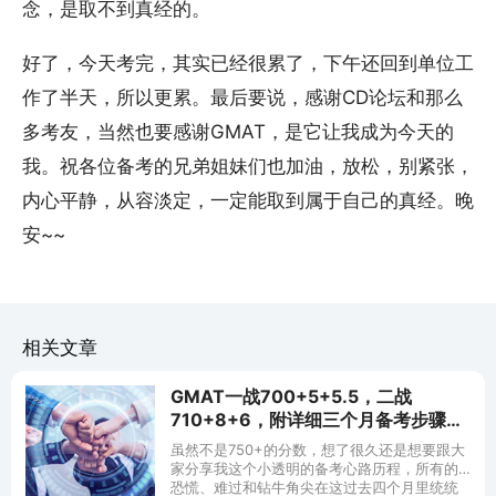
念，是取不到真经的。
好了，今天考完，其实已经很累了，下午还回到单位工
作了半天，所以更累。最后要说，感谢CD论坛和那么
多考友，当然也要感谢GMAT，是它让我成为今天的
我。祝各位备考的兄弟姐妹们也加油，放松，别紧张，
内心平静，从容淡定，一定能取到属于自己的真经。晚
安~~
相关文章
GMAT一战700+5+5.5，二战
710+8+6，附详细三个月备考步骤，
分享我匆匆忙忙的考研路
虽然不是750+的分数，想了很久还是想要跟大
[2018.11.10]
家分享我这个小透明的备考心路历程，所有的
恐慌、难过和钻牛角尖在这过去四个月里统统