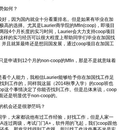
业形势如何？
较好，因为国内就业十分看重排名。但是如果有毕业在加
高的选择。尤其是Laurier商学院的Mfin(coop)，即项目
4个月长度的实习时间，Laurier会大力支持coop项目
这样的实习经历可以很大程度上帮助同学们毕业在加国找
。并且就算最终还是想回国发展，通过coop项目在加国工
是申请到12个月的non-coop的Mfin，那是不是就意味着
看个人能力，我相信Laurier能够给予你在加国找工作足
经找到工作的，同样我这届（2014秋季入学）的coop班也
op这个事情决定了你能否找到工作。但是总体来说，coop
是明显优于non-coop的。
工作的机会还是很渺茫吗？
同学，大家都说他有过工作经验，好找工作，但是人家一
A连过两级，考试门门A+，软件用的飞起，我们coop跟他
op还多，那肯定找得到工作呀，所以找工作这件事不光是实