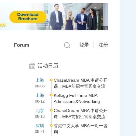
广告
登录
注册
Forum
活动日历
上海
ChaseDream MBA 申请公开
08-08
课：MBA前招生官圆桌交流
上海
Kellogg Full-Time MBA
08-12
Admissions&Networking
北京
ChaseDream MBA 申请公开
08-18
课：MBA前招生官圆桌交流
深圳
香港中文大学 MBA 一对一咨
08-21
询