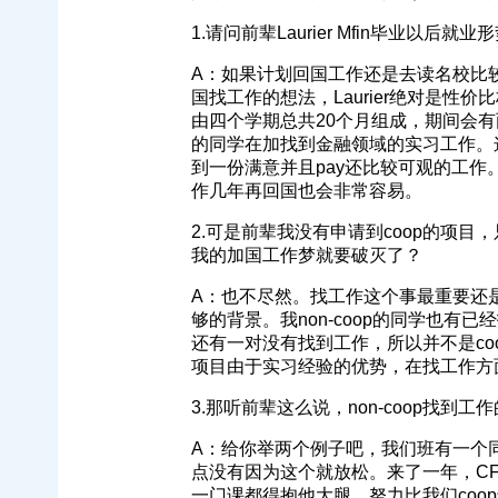
1.请问前辈Laurier Mfin毕业以后就
A：如果计划回国工作还是去读名校比
国找工作的想法，Laurier绝对是性价比极
由四个学期总共20个月组成，期间会有两段
的同学在加找到金融领域的实习工作。
到一份满意并且pay还比较可观的工作
作几年再回国也会非常容易。
2.可是前辈我没有申请到coop的项目，只
我的加国工作梦就要破灭了？
A：也不尽然。找工作这个事最重要还是
够的背景。我non-coop的同学也有已
还有一对没有找到工作，所以并不是co
项目由于实习经验的优势，在找工作方面还
3.那听前辈这么说，non-coop找到
A：给你举两个例子吧，我们班有一个
点没有因为这个就放松。来了一年，CF
一门课都得抱他大腿，努力比我们co