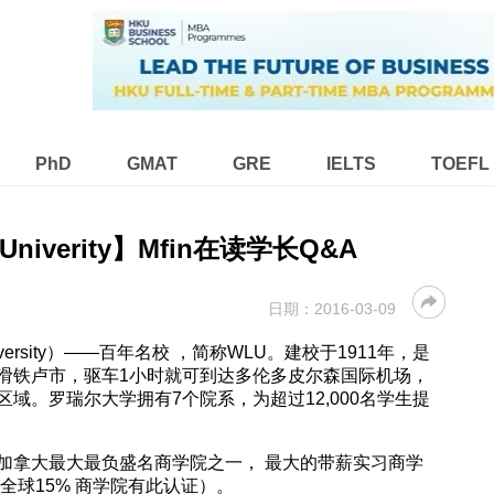
PhD
GMAT
GRE
IELTS
TOEFL
er Univerity】Mfin在读学长Q&A
日期：
2016-03-09
 University）——百年名校 ，简称WLU。建校于1911年，是
滑铁卢市，驱车1小时就可到达多伦多皮尔森国际机场，
域。罗瑞尔大学拥有7个院系，为超过12,000名学生提
加拿大最大最负盛名商学院之一， 最大的带薪实习商学
，全球15% 商学院有此认证）。