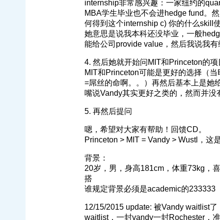
internship非常感兴趣：一家纽约的qua
MBA学生毕业也不会进hedge fund。然
何得到这个internship c) 你的什么skil
她意思是说我本科还没毕业，一般hedge f
能给公司provide value，然后我说
4. 然后她就开始问MIT和Princet
MIT和Princeton可能是更好的选
=屌丝的命啊。。）再然后基本上是她给我宣
嘴说Vandy其实更好之类的，然而并
5. 再然后提问
嗯，希望对大家有帮助！回馈CD。
Princeton > MIT = Vandy > Wu
背景：
20岁，男，身高181cm，体重73kg，喜
搭
谁规定背景必须是academic的233333
12/15/2015 update: 被Vandy 
waitlist，一封vandy一封Rocheste