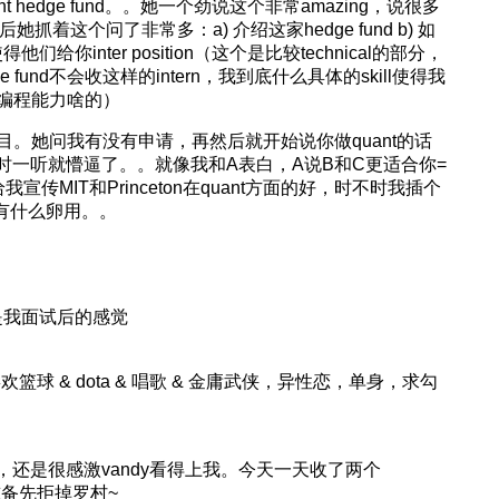
nt hedge fund。。她一个劲说这个非常amazing，说很多
后她抓着这个问了非常多：a) 介绍这家hedge fund b) 如
l使得他们给你inter position（这个是比较technical的部分，
und不会收这样的intern，我到底什么具体的skill使得我
我有编程能力啥的）
on的项目。她问我有没有申请，再然后就开始说你做quant的话
择（当时一听就懵逼了。。就像我和A表白，A说B和C更适合你=
传MIT和Princeton在quant方面的好，时不时我插个
没有什么卵用。。
stl，这是我面试后的感觉
欢篮球 & dota & 唱歌 & 金庸武侠，异性恋，单身，求勾
waitlist了，还是很感激vandy看得上我。今天一天收了两个
r，准备先拒掉罗村~