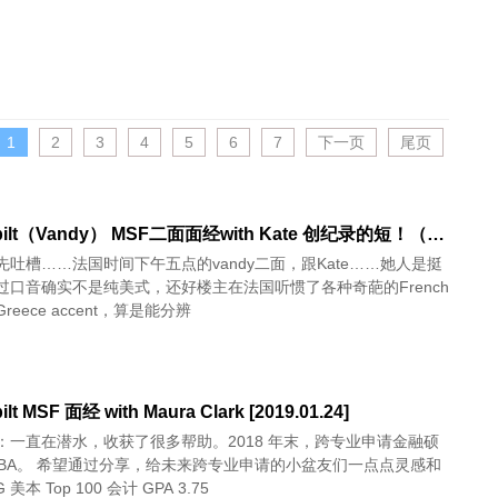
1
2
3
4
5
6
7
下一页
尾页
Vanderbilt（Vandy） MSF二面面经with Kate 创纪录的短！（附背景） [2014-12-10]
先吐槽……法国时间下午五点的vandy二面，跟Kate……她人是挺
过口音确实不是纯美式，还好楼主在法国听惯了各种奇葩的French
、Greece accent，算是能分辨
ilt MSF 面经 with Maura Clark [2019.01.24]
：一直在潜水，收获了很多帮助。2018 年末，跨专业申请金融硕
MBA。 希望通过分享，给未来跨专业申请的小盆友们一点点灵感和
美本 Top 100 会计 GPA 3.75