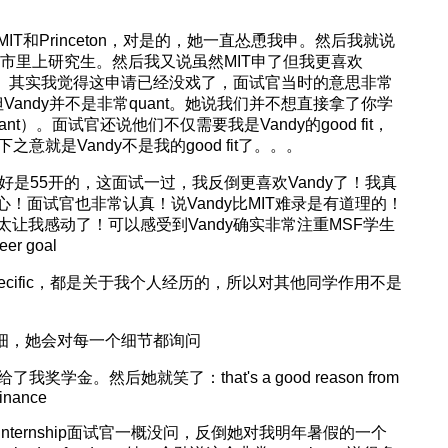
T和Princeton，对是的，她一直怂恿我申。然后我就说
在大城市里上研究生。然后我又说虽然MIT申了但我更喜欢
ible。。其实我觉得这申请已经没戏了，面试官当时的意思非常
Vandy并不是非常quant。她说我们并不想直接拿了你学
uant）。面试官还说他们不仅需要我是Vandy的good fit，
言下之意就是Vandy不是我的good fit了。。。
的喜好是55开的，这面试一过，我反倒更喜欢Vandy了！我真
用心！面试官也非常认真！说Vandy比MIT难录是有道理的！
让我感动了！可以感受到Vandy确实非常注重MSF学生
r goal
cific，都是关于我个人经历的，所以对其他同学作用不是
）真的要说很细，她会对每一个细节都询问
学金。然后她就笑了：that's a good reason from
finance
 国内的一些internship面试官一概没问，反倒她对我明年暑假的一个