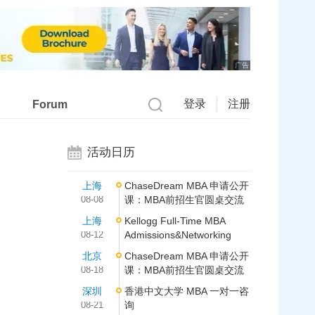
广告
登录
注册
Forum
活动日历
上海
ChaseDream MBA 申请公开
08-08
课：MBA前招生官圆桌交流
上海
Kellogg Full-Time MBA
08-12
Admissions&Networking
北京
ChaseDream MBA 申请公开
08-18
课：MBA前招生官圆桌交流
深圳
香港中文大学 MBA 一对一咨
08-21
询