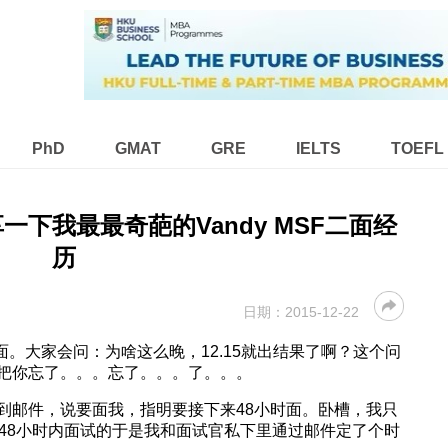
PhD
GMAT
GRE
IELTS
TOEFL
d】分享一下我最最奇葩的Vandy MSF二面经
历
日期：
2015-12-22
面。大家会问：为啥这么晚，12.15就出结果了啊？这个问
把你忘了。。。忘了。。。了。。。
到邮件，说要面我，指明要接下来48小时面。卧槽，我只
有48小时内面试的于是我和面试官私下里通过邮件定了个时