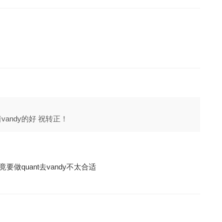
andy的好 祝转正！
。。毕竟要做quant去vandy不太合适