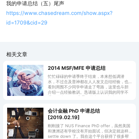
我的申请总结（五）尾声
https://www.chasedream.com/show.aspx?
id=1709&cid=29
相关文章
2014 MSF/MFE 申请总结
忙忙碌碌的申请季终于结束，本来想低调潜
水，不过念及普神都在人人发文总结经验，也
看到周围不少同学申请走了弯路，这里也斗胆
介绍一点经验教训。恳请版上认识我的同学不
爆LZ信息：）LZ背景：国内top4本科，
会计金融 PhD 申请总结
[2019.02.19]
刚刚接了 NUS Finance PhD offer，虽然美国
和澳洲还有学校没有开始面试，但决定就这样
settle down 了。我在这个平台获得了很多帮