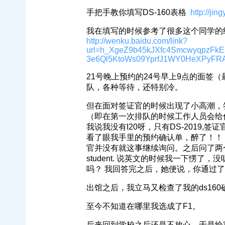
手把手教你填写DS-160表格
http://ji
我在填写的时候参考了很多这个同学的
http://wenku.baidu.com/link?
url=h_XgeZ9b45kJXfc4SmcwyqpzFk
3e6Ql5KtoWs09YprfJ1WY0HeXPyF
21号晚上预约的24号早上9点的面签
队，各种等待，还特别冷。
但在面对签证官的时候出现了小高潮，
（即在第一次排队的时候工作人员会给
我说我没有I20呀，只有DS-2019
看了眼我手里的预约确认单，醉了！！
官并没有就这事继续询问。之后问了两个问题，1.
student. 说英文的时候我一下愣
吗？ 我回答完之后，她便说，你通过
出馆之后，我立马又检查了我的ds160确认
至今不知道在哪里我选成了F1。
后来回到学校之后还是不放心，于是给