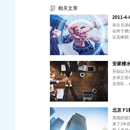
相关文章
2011
各位兄弟
在终于腾
证高峰期
安家楼水果
开始以为
乡亲父老
去排队，
北京 F1秒
美国的面
来了2年