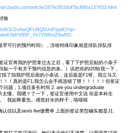
ngyan.baidu.com/article/1876c852daf7bc890a137653.html
经验
Errd63cDvAwQPUBQ5UnPxpdOYqv-
RAkeK5kKV85F_Yk7VNRmZ9wNO
（最早可行的预约时间），没啥特殊印象就是排队排队排
签证官将我的护照拿过去之后，看了下护照后贴的小条子
你贴一个有关于预约信息的条。）说把你的I20给我一下，
,签证官指了指我护照后面的小条说，这后面是F1呀。我立马又
！！！真的是F1,我怎么会手残选错了呀！！！！！但签证
项目多长时间 2. are you undergraduate
了，没听太懂。我嗯？了一下，签证官便用中文说 你是本科生
了。 我如释重负。感觉好水的样子，嘻嘻嘻
信以及sevis fee缴费单 上面的签证类型确实都是J1.
客服打了电话询问，她们表示他们不清楚。让我等签证状