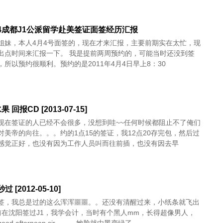
-4-4成都J1公派留学赴美签证面签经历汇报
姐妹，本人4月4号面签的，现在才来汇报，主要前期实在太忙，现
出点时间来汇报一下。 我是提前两周预约的，可能当时还没到签
，所以预约很顺利。预约的是2011年4月4日早上8：30
 回报CD [2013-07-15]
现在签证的人已经不会很多，没想到哇~~任何时候都阻止不了俺们
对美帝的向往。。。约的1点15的签证，我12点20存完包，然后过
感觉正好，也没有因为工作人员叫而往前插，也没有因去早
过 [2012-05-10]
签，我总是过的这么浑浑噩噩。。还没有清醒过来，小纸条就飞出
前在沈阳签过J1，我学会计，当时有个黑人mm，长得超像男人，