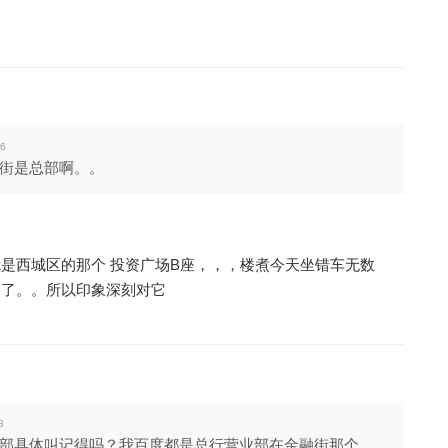
56
街是总部啊。。
是西城区的那个 投资广场B座，，，楼煮今天坐错车无数
路了。。所以印象深刻对它
8
部具体叫记得吗？我百度都是总行营业部在金融街那个 ...